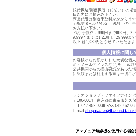
銀行振込/郵便振替（前払い）の場
日以内にお振込み下さい。
商品代引は別途手数料がかかります
宅配業者へ商品代金、送料、代引手
お支払い
下
さい。
代引手数料：999円まで880円、
2,
9,999円までは1,210円、
29,999まで
以上
は1,980円とさせていただ
きま
個人情報に関し
お客様からお預かりした大切な個人
名・メールアドレスなど)を、 裁
公共機関からの提出要請があった場
に譲渡または利用する事は一切ござ
ラジオショップ・ファイブナイン 
〒188-0014 東京都西東京市芝
TEL:042-452-0038 FAX:042-452-00
E-mail:
shopmaster@fbsound-tanash
アマチュア無線機を使用する場合