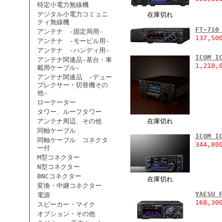
特定小電力無線機
デジタル小電力コミュニ
在庫切れ
ティ無線機
FT-710
アンテナ -固定局用-
137,50
アンテナ -モービル用-
アンテナ -ハンディ用-
ICOM I
アンテナ関連品-基台・車
1,210,
載用ケーブル-
アンテナ関連品 -デュー
プレクサー・切替機その
他-
ローテーター
タワー、ルーフタワー
アンテナ周辺、その他
在庫切れ
同軸ケーブル
ICOM I
同軸ケーブル コネクタ
344,80
ー付
M型コネクター
N型コネクター
BNCコネクター
在庫切れ
変換・中継コネクター
YAESU 
電源
168,30
スピーカー・マイク
オプション・その他