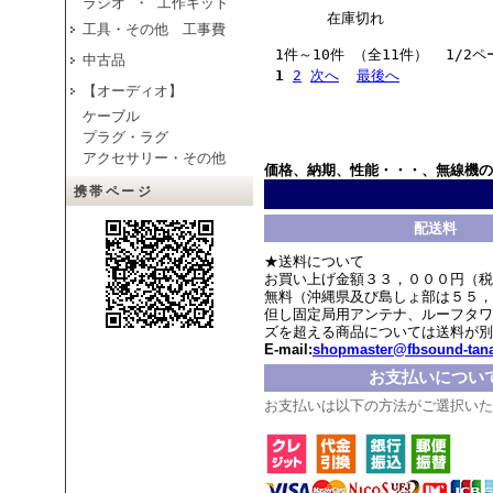
ラジオ ・ 工作キット
在庫切れ
工具・その他 工事費
1件～10件 （全11件） 1/2ペ
中古品
1
2
次へ
最後へ
【オーディオ】
ケーブル
プラグ・ラグ
アクセサリー・その他
価格、納期、性能・・・、無線機の
携帯ページ
配送料
★送料について
お買い上げ金額３３，０００円（税
無料（沖縄県及び島しょ部は５５，
但し固定局用アンテナ、ルーフタワ
ズを超える商品については送料が別
E-mail:
shopmaster@fbsound-tana
お支払いについ
お支払いは以下の方法がご選択いた