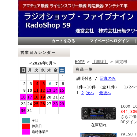
カートをみる
｜
マイページへログイン
営業日カレンダー
HOME
>
【無線】
> 固定機
＜
2026年8月
＞
商品一覧
日
月
火
水
木
金
土
1
説明付き /
写真のみ
2
3
4
5
6
7
8
1件～10件 （全11件） 1/2ペ
9
10
11
12
13
14
15
1
2
次へ
最後へ
16
17
18
19
20
21
22
23
24
25
26
27
28
29
ICOM I
30
31
344,80
さらに優
今日
RFダイ
在庫切れ
休業日
臨時休業日
YAESU