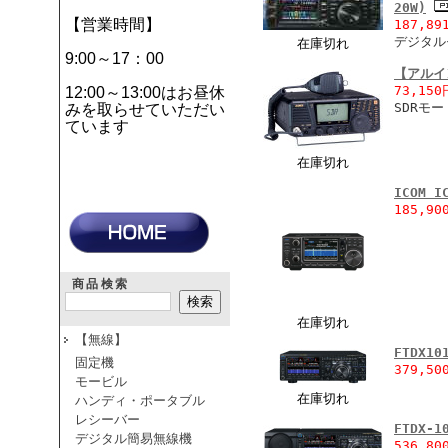
20W)
【営業時間】
187,89
デジタル
在庫切れ
9:00～17：00
【アルイン
73,150
12:00～13:00はお昼休
SDRモ
みを取らせていただい
ています
在庫切れ
ICOM I
185,90
商品検索
在庫切れ
【無線】
FTDX10
固定機
379,50
モービル
在庫切れ
ハンディ・ポータブル
レシーバー
FTDX-1
デジタル簡易無線機
536,80