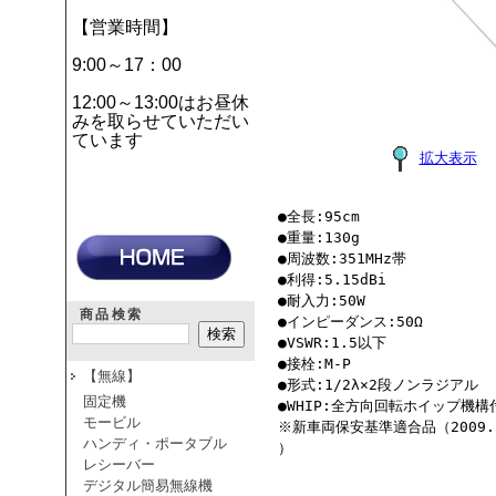
【営業時間】
9:00～17：00
12:00～13:00はお昼休
みを取らせていただい
ています
拡大表示
●全長:95cm
●重量:130g
●周波数:351MHz帯
●利得:5.15dBi
●耐入力:50W
商品検索
●インピーダンス:50Ω
●VSWR:1.5以下
●接栓:M-P
【無線】
●形式:1/2λ×2段ノンラジアル
固定機
●WHIP:全方向回転ホイップ機構
モービル
※新車両保安基準適合品（2009.
ハンディ・ポータブル
）
レシーバー
デジタル簡易無線機