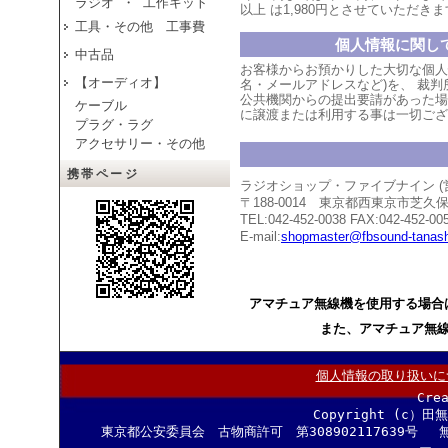
ラジオ ・ 工作キット
以上
は1,980円とさせていただ
きま
工具・その他 工事費
個人情報に関し
中古品
お客様からお預かりした大切な個人
【オーディオ】
名・メールアドレスなど)を、 裁
公共機関からの提出要請があった場
ケーブル
に譲渡または利用する事は一切ござ
プラグ・ラグ
アクセサリー・その他
携帯ページ
ラジオショップ・ファイブナイン 
〒188-0014 東京都西東京市芝
TEL:042-452-0038 FAX:042-452-00
E-mail:
shopmaster@fbsound-tanash
アマチュア無線機を使用する場合
また、アマチュア無
個人情報の取り扱いに
Cre
Copyright (c）田
東京都公安委員会 古物商許可 第308902117639