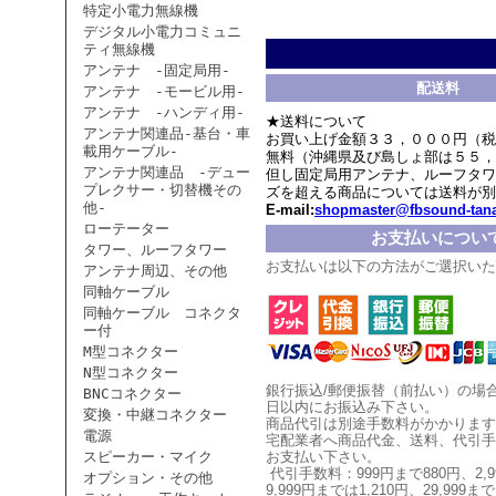
特定小電力無線機
デジタル小電力コミュニ
ティ無線機
アンテナ -固定局用-
配送料
アンテナ -モービル用-
アンテナ -ハンディ用-
★送料について
アンテナ関連品-基台・車
お買い上げ金額３３，０００円（税
載用ケーブル-
無料（沖縄県及び島しょ部は５５，
アンテナ関連品 -デュー
但し固定局用アンテナ、ルーフタワ
プレクサー・切替機その
ズを超える商品については送料が別
他-
E-mail:
shopmaster@fbsound-tana
ローテーター
お支払いについ
タワー、ルーフタワー
お支払いは以下の方法がご選択いた
アンテナ周辺、その他
同軸ケーブル
同軸ケーブル コネクタ
ー付
M型コネクター
N型コネクター
銀行振込/郵便振替（前払い）の場
BNCコネクター
日以内にお振込み下さい。
変換・中継コネクター
商品代引は別途手数料がかかります
電源
宅配業者へ商品代金、送料、代引手
スピーカー・マイク
お支払い
下
さい。
代引手数料：999円まで880円、
2,
オプション・その他
9,999円までは1,210円、
29,999まで