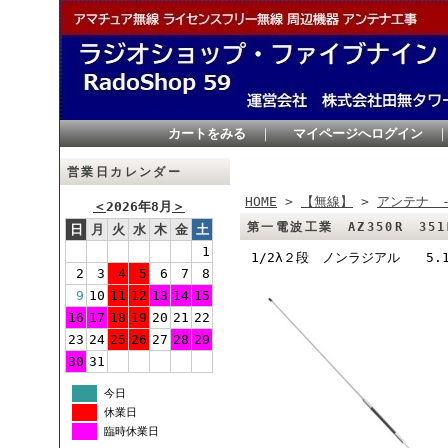
カートをみる
｜
マイページへログイン
営業日カレンダー
HOME
>
【無線】
>
アンテナ 
＜
2026年8月
＞
第一電波工業 AZ350R 3
日
月
火
水
木
金
土
1
1/2λ２段 ノンラジアル 5.
2
3
4
5
6
7
8
9
10
11
12
13
14
15
16
17
18
19
20
21
22
23
24
25
26
27
28
29
30
31
今日
休業日
臨時休業日