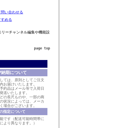
て問い合わせる
すすめる
モリーチャンネル編集や機能設
page top
び納期について
しては、原則としてご注文
内お届けいたします。
予約品はメール等で入荷日
発送いたします。
どの長尺ものや、一部の商
の状況によっては、メーカ
く場合がございます。
の指定について
能です（配送可能時間帯に
により異なります。）
。