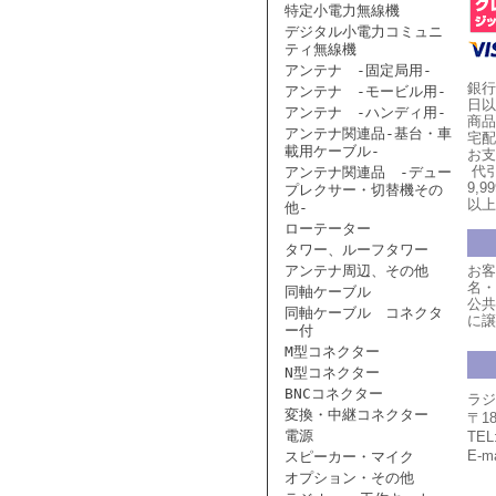
特定小電力無線機
デジタル小電力コミュニ
ティ無線機
アンテナ -固定局用-
銀行
アンテナ -モービル用-
日以
アンテナ -ハンディ用-
商品
アンテナ関連品-基台・車
宅配
載用ケーブル-
お支
代引
アンテナ関連品 -デュー
9,
プレクサー・切替機その
以上
他-
ローテーター
タワー、ルーフタワー
アンテナ周辺、その他
お客
名・
同軸ケーブル
公共
同軸ケーブル コネクタ
に譲
ー付
M型コネクター
N型コネクター
BNCコネクター
ラジ
変換・中継コネクター
〒1
電源
TEL
E-ma
スピーカー・マイク
オプション・その他