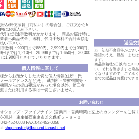
振込/郵便振替（前払い）の場合は、ご注文から5
内にお振込み下さい。
代引は別途手数料がかかります。
商品お届け時
に
業者へ商品代金、送料、代引手数料の合計金額を
返品交
払い
下
さい。
手数料：999円まで880円、
2,999円ま
では990円、
万一初期不良品等がござい
999円までは1,210円、
29,999まで
は1,650円、30,000
確認のうえ、新品、または
は1,980円とさせていただ
きます。
ます。
商品到着後5日以内にメー
個人情報に関して
い。それを過ぎますと返品
くなりますので、ご了承く
様からお預かりした大切な個人情報(住所・氏
合での返品はお受けできま
メールアドレスなど)を、 裁判所・警察機関等・
機関からの提出要請があった場合以外、第三者
渡または利用する事は一切ございません。
お問い合わせ
オショップ・ファイブナイン (営業日・営業時間は左上のカレンダーをご覧
88-0014 東京都西東京市芝久保町５－８－２
:042-452-0038 FAX:042-452-0058
il:
shopmaster@fbsound-tanashi.net