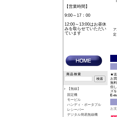
【営業時間】
9:00～17：00
12:00～13:00はお昼休
みを取らせていただい
ア
ています
定
商品検索
★送
お買
無料
但し
【無線】
ズを
固定機
E-ma
モービル
ハンディ・ポータブル
お支
レシーバー
デジタル簡易無線機