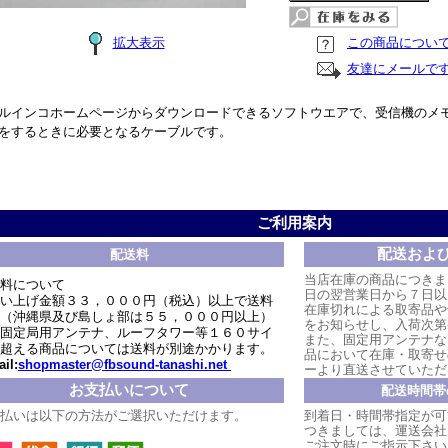
拡大表示
この商品につい
友達にメールで
ルインコホームページからダウンロードできるソフトウエアで、受信機のメ
をするときに必要となるケーブルです。
ご利用案内
配送およ
配送料
当店在庫の商品につきま
料について
日の翌営業日から７日以
い上げ金額３３，０００円（税込）以上で送料
在庫切れによる取寄品や
（沖縄県及び島しょ部は５５，０００円以上）
をお知らせし、入荷次第
固定局用アンテナ、ルーフタワー等１６０サイ
また、固定用アンテナな
超える商品については送料が別途かかります。
品において在庫・取寄せ
il:
shopmaster@fbsound-tanashi.net
ーより直送させていただ
お支払いについて
配送時間帯
払いは以下の方法がご選択いただけます。
到着日・時間帯指定が可
つきましては、運送会社
ご注文時にご指示下さい