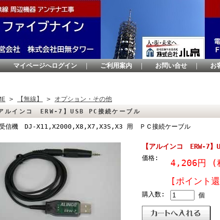
｜
マイページへログイン
｜
ご利用案内
｜
お問い合せ
｜
お
ME
>
【無線】
>
オプション・その他
アルインコ ERW-7】USB PC接続ケーブル
受信機 DJ-X11,X2000,X8,X7,X3S,X3 用 ＰＣ接続ケーブル
【アルインコ ERW-7】
価格:
4,206円
(
[ポイント還
購入数:
個