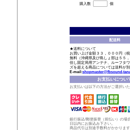
購入数
個
配送料
★送料について
お買い上げ金額３３，０００円（税
無料（沖縄県及び島しょ部は５５，
但し固定局用アンテナ、ルーフタワ
ズを超える商品については送料が別
E-mail:
shopmaster@fbsound-tana
お支払いについ
お支払いは以下の方法がご選択いた
銀行振込/郵便振替（前払い）の場
日以内にお振込み下さい。
商品代引は別途手数料がかかります