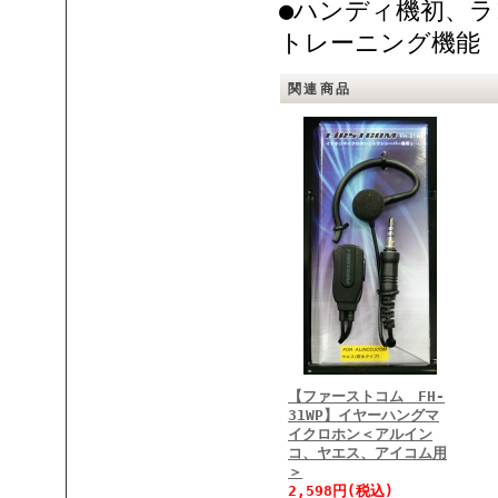
●ハンディ機初、ラ
トレーニング機能
関連商品
【ファーストコム FH-
31WP】イヤーハングマ
イクロホン＜アルイン
コ、ヤエス、アイコム用
＞
2,598円(税込)