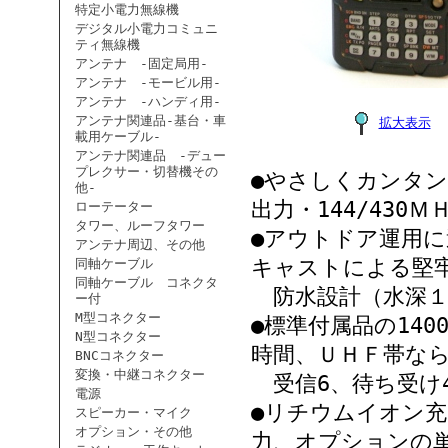
特定小電力無線機
デジタル小電力コミュニ
ティ無線機
アンテナ -固定局用-
アンテナ -モービル用-
アンテナ -ハンディ用-
アンテナ関連品-基台・車
拡大表示
載用ケーブル-
アンテナ関連品 -デュー
プレクサー・切替機その
●やさしくカンタ
他-
出力・144/43
ローテーター
タワー、ルーフタワー
●アウトドア運用
アンテナ周辺、その他
キャストによる堅
同軸ケーブル
同軸ケーブル コネクタ
防水設計（水深１
ー付
M型コネクター
●標準付属品の14
N型コネクター
時間、ＵＨＦ帯なら
BNCコネクター
変換・中継コネクター
受信6、待ち受け
電源
●リチウムイオン
スピーカー・マイク
オプション・その他
力、オプションの