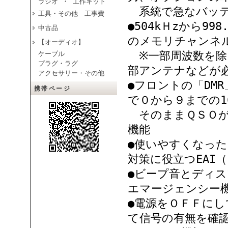
ラジオ ・ 工作キット
系統で急なバッテ
工具・その他 工事費
●504kＨzから9
中古品
のメモリチャンネ
【オーディオ】
※一部周波数を除
ケーブル
プラグ・ラグ
部アンテナなどが
アクセサリー・その他
●フロントの「DM
携帯ページ
で０から９までの
そのままＱＳＯが可能な
機能
●使いやすくなっ
対策に役立つEAI（Em
●ビープ音とディ
エマージェンシー
●電源をＯＦＦに
て信号の有無を確