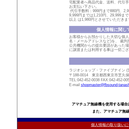
宅配業者へ商品代金、送料、代引手
お支払い
下
さい。
代引手数料：999円まで880円、
2,
9,999円までは1,210円、
29,999まで
以上
は1,980円とさせていただ
きま
個人情報に関し
お客様からお預かりした大切な個人
名・メールアドレスなど)を、 裁
公共機関からの提出要請があった場
に譲渡または利用する事は一切ござ
ラジオショップ・ファイブナイン 
〒188-0014 東京都西東京市芝
TEL:042-452-0038 FAX:042-452-00
E-mail:
shopmaster@fbsound-tanash
アマチュア無線機を使用する場合
また、アマチュア無
個人情報の取り扱いに