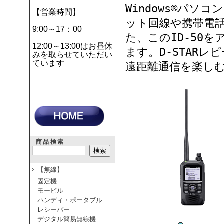
Windows®パ
【営業時間】
ット回線や携帯電
9:00～17：00
た、このID-50
12:00～13:00はお昼休
ます。D-STAR
みを取らせていただい
ています
遠距離通信を楽し
商品検索
【無線】
固定機
モービル
ハンディ・ポータブル
レシーバー
デジタル簡易無線機