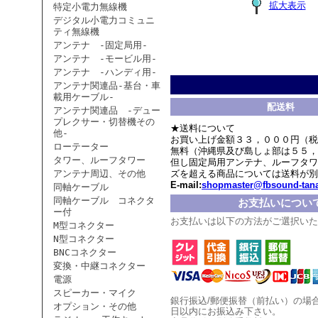
拡大表示
特定小電力無線機
デジタル小電力コミュニ
ティ無線機
アンテナ -固定局用-
アンテナ -モービル用-
アンテナ -ハンディ用-
アンテナ関連品-基台・車
載用ケーブル-
配送料
アンテナ関連品 -デュー
プレクサー・切替機その
★送料について
他-
お買い上げ金額３３，０００円（税
ローテーター
無料（沖縄県及び島しょ部は５５，
タワー、ルーフタワー
但し固定局用アンテナ、ルーフタワ
アンテナ周辺、その他
ズを超える商品については送料が別
E-mail:
shopmaster@fbsound-tana
同軸ケーブル
同軸ケーブル コネクタ
お支払いについ
ー付
お支払いは以下の方法がご選択いた
M型コネクター
N型コネクター
BNCコネクター
変換・中継コネクター
電源
スピーカー・マイク
銀行振込/郵便振替（前払い）の場
オプション・その他
日以内にお振込み下さい。