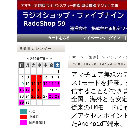
カートをみる
｜
マイページへログイン
営業日カレンダー
HOME
>
【無線】
>
ハンディ・
＜
2026年8月
＞
ICOM ID-50 144/43
日
月
火
水
木
金
土
1
アマチュア無線のデ
2
3
4
5
6
7
8
ス)モードを搭載
9
10
11
12
13
14
15
信することができ
16
17
18
19
20
21
22
23
24
25
26
27
28
29
全国、海外とも安
30
31
従来のFMモード
今日
／アクセスポイント
休業日
たAndroid™端
臨時休業日