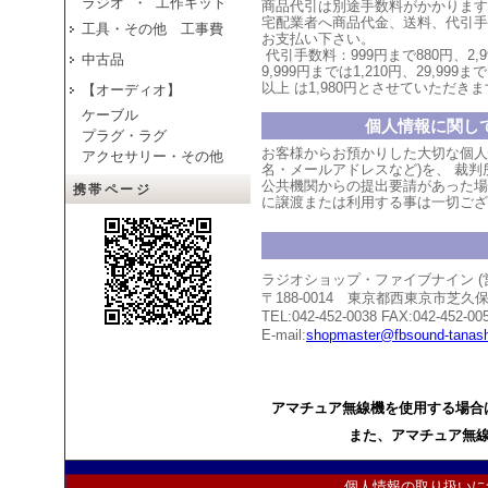
ラジオ ・ 工作キット
商品代引は別途手数料がかかります
宅配業者へ商品代金、送料、代引手
工具・その他 工事費
お支払い
下
さい。
代引手数料：999円まで880円、
2,
中古品
9,999円までは1,210円、
29,999まで
以上
は1,980円とさせていただ
きま
【オーディオ】
ケーブル
個人情報に関し
プラグ・ラグ
お客様からお預かりした大切な個人
アクセサリー・その他
名・メールアドレスなど)を、 裁
公共機関からの提出要請があった場
携帯ページ
に譲渡または利用する事は一切ござ
ラジオショップ・ファイブナイン 
〒188-0014 東京都西東京市芝
TEL:042-452-0038 FAX:042-452-00
E-mail:
shopmaster@fbsound-tanash
アマチュア無線機を使用する場合
また、アマチュア無
個人情報の取り扱いに