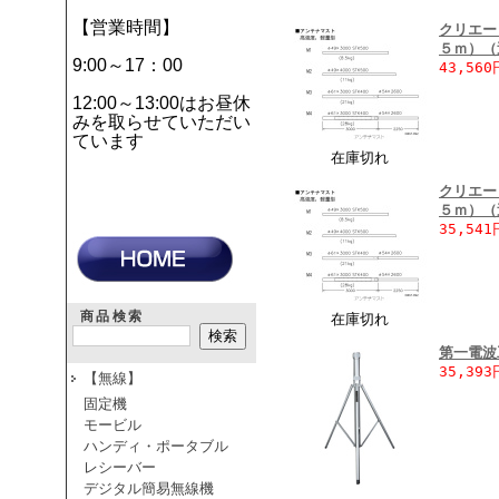
【営業時間】
クリエー
５ｍ）（
9:00～17：00
43,560
12:00～13:00はお昼休
みを取らせていただい
ています
在庫切れ
クリエー
５ｍ）（
35,541
商品検索
在庫切れ
第一電波
35,393
【無線】
固定機
モービル
ハンディ・ポータブル
レシーバー
デジタル簡易無線機