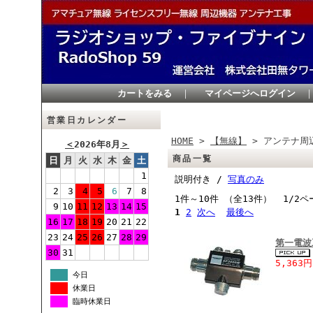
カートをみる
｜
マイページへログイン
営業日カレンダー
HOME
>
【無線】
> アンテナ周
＜
2026年8月
＞
商品一覧
日
月
火
水
木
金
土
1
説明付き /
写真のみ
2
3
4
5
6
7
8
1件～10件 （全13件） 1/2ペ
9
10
11
12
13
14
15
1
2
次へ
最後へ
16
17
18
19
20
21
22
23
24
25
26
27
28
29
第一電波
30
31
5,363円
今日
休業日
臨時休業日