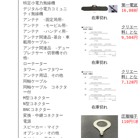
特定小電力無線機
第一電波
デジタル小電力コミュニ
16,088
ティ無線機
在庫切れ
アンテナ -固定局用-
アンテナ -モービル用-
クリエー
アンテナ -ハンディ用-
料）とな
アンテナ関連品-基台・車
9,504円
載用ケーブル-
アンテナ関連品 -デュー
プレクサー・切替機その
他-
在庫切れ
ローテーター
タワー、ルーフタワー
クリエー
アンテナ周辺、その他
料）とな
同軸ケーブル
7,128円
同軸ケーブル コネクタ
ー付
M型コネクター
N型コネクター
在庫切れ
BNCコネクター
変換・中継コネクター
圧着端子
電源
110円
(
スピーカー・マイク
オプション・その他