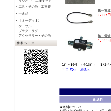
ラジオ ・ 工作キット
工具・その他 工事費
第一電波工
中古品
3,886円
【オーディオ】
ケーブル
プラグ・ラグ
アクセサリー・その他
第一電波
4,505円
携帯ページ
1件～10件 （全13件） 1/2ペ
1
2
次へ
最後へ
配送料
★送料について
お買い上げ金額３３，０００円（税