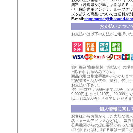
無料（沖縄県及び島しょ部は５５，
但し固定局用アンテナ、ルーフタワ
ズを超える商品については送料が別
E-mail:
shopmaster@fbsound-tana
お支払いについ
お支払いは以下の方法がご選択いた
銀行振込/郵便振替（前払い）の場
日以内にお振込み下さい。
商品代引は別途手数料がかかります
宅配業者へ商品代金、送料、代引手
お支払い
下
さい。
代引手数料：999円まで880円、
2,
9,999円までは1,210円、
29,999まで
以上
は1,980円とさせていただ
きま
個人情報に関し
お客様からお預かりした大切な個人
名・メールアドレスなど)を、 裁
公共機関からの提出要請があった場
に譲渡または利用する事は一切ござ