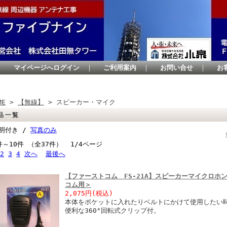
｜
マイページへログイン
｜
ご利用案内
｜
お問い合せ
｜
お
ME
>
【無線】
> スピーカー・マイク
品一覧
明付き /
写真のみ
件～10件 （全37件） 1/4ページ
2
3
4
次へ
最後へ
【ファーストコム FS-21A】スピーカーマイクロホ
コム用＞
2,075円
(税込)
本体をポケットに入れたりベルトにかけて使用したい
便利な360°回転式クリップ付。