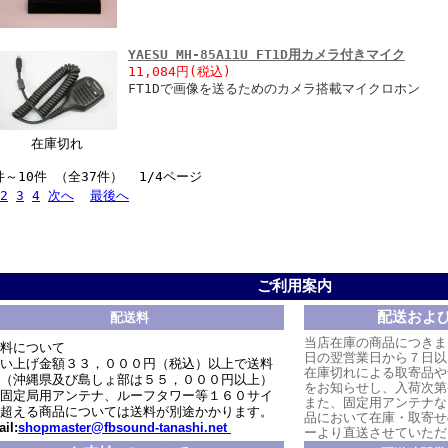
YAESU MH-85A11U FT1D用カメラ付きマイク
11,084円
(税込)
FT1Dで画像を送るためのカメラ搭載マイクロホン
在庫切れ
件～10件 （全37件） 1/4ページ
2
3
4
次へ
最後へ
ご利用案内
配送およ
配送料
当店在庫の商品につきま
料について
日の翌営業日から７日以
い上げ金額３３，０００円（税込）以上で送料
在庫切れによる取寄品や
（沖縄県及び島しょ部は５５，０００円以上）
をお知らせし、入荷次第
固定局用アンテナ、ルーフタワー等１６０サイ
また、固定用アンテナな
超える商品については送料が別途かかります。
品において在庫・取寄せ
il:
shopmaster@fbsound-tanashi.net
ーより直送させていただ