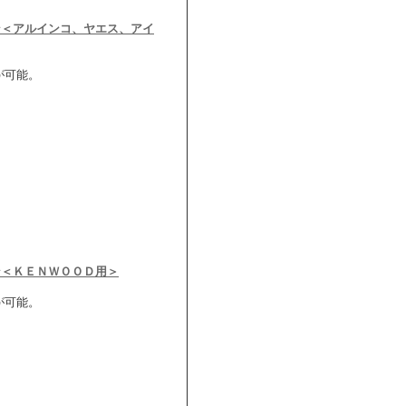
ン＜アルインコ、ヤエス、アイ
が可能。
ン＜ＫＥＮＷＯＯＤ用＞
が可能。