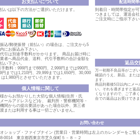
お支払いについて
配送時間帯
払いは以下の方法がご選択いただけます。
到着日・時間帯指定が可
つきましては、運送会社
ご注文時にご指示下さい
振込/郵便振替（前払い）の場合は、ご注文から5
内にお振込み下さい。
代引は別途手数料がかかります。
商品お届け時
に
業者へ商品代金、送料、代引手数料の合計金額を
返品交
払い
下
さい。
手数料：999円まで880円、
2,999円ま
では990円、
万一初期不良品等がござい
999円までは1,210円、
29,999まで
は1,650円、30,000
確認のうえ、新品、または
は1,980円とさせていただ
きます。
ます。
商品到着後5日以内にメー
個人情報に関して
い。それを過ぎますと返品
くなりますので、ご了承く
様からお預かりした大切な個人情報(住所・氏
合での返品はお受けできま
メールアドレスなど)を、 裁判所・警察機関等・
機関からの提出要請があった場合以外、第三者
渡または利用する事は一切ございません。
お問い合わせ
オショップ・ファイブナイン (営業日・営業時間は左上のカレンダーをご覧
88-0014 東京都西東京市芝久保町５－８－２