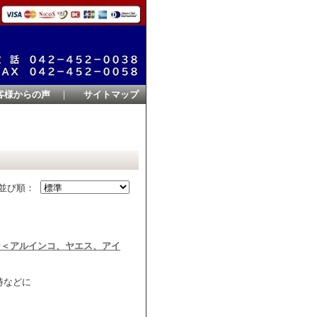
客様からの声
｜
サイトマップ
並び順：
ン＜アルインコ、ヤエス、アイ
時などに