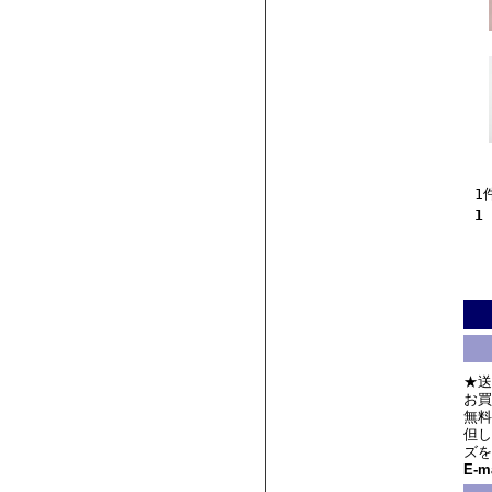
1
1
★送
お買
無料
但し
ズを
E-ma