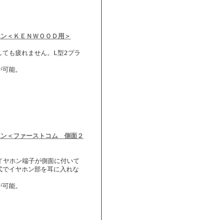
ホン＜ＫＥＮＷＯＯＤ用＞
ても疲れません。L型2プラ
が可能。
ホン＜ファーストコム 側面２
・イヤホン端子が側面に付いて
式でイヤホン部を耳に入れな
が可能。