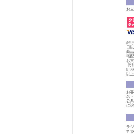
お支
銀行
日以
商品
宅配
お支
代引
9,
以上
お客
名・
公共
に譲
ラジ
〒1