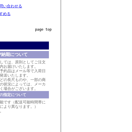
問い合わせる
すめる
page top
び納期について
しては、原則としてご注文
内お届けいたします。
予約品はメール等で入荷日
発送いたします。
どの長尺ものや、一部の商
の状況によっては、メーカ
く場合がございます。
の指定について
能です（配送可能時間帯に
により異なります。）
。