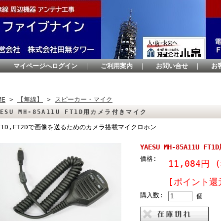
｜
マイページへログイン
｜
ご利用案内
｜
お問い合せ
｜
お
ME
>
【無線】
>
スピーカー・マイク
AESU MH-85A11U FT1D用カメラ付きマイク
T1D,FT2Dで画像を送るためのカメラ搭載マイクロホン
YAESU MH-85A11U 
価格:
11,084円
[ポイント還
購入数:
個