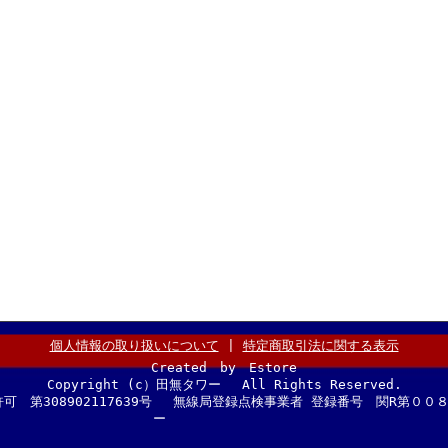
個人情報の取り扱いについて
|
特定商取引法に関する表示
Created by Estore
Copyright (c）田無タワー All Rights Reserved.
可 第308902117639号 無線局登録点検事業者 登録番号 関R第
ー