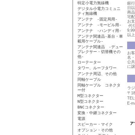
特定小電力無線機
銀行
日以
デジタル小電力コミュニ
商品
ティ無線機
宅配
アンテナ -固定局用-
お支
アンテナ -モービル用-
代引
9,
アンテナ -ハンディ用-
以上
アンテナ関連品-基台・車
載用ケーブル-
アンテナ関連品 -デュー
プレクサー・切替機その
お客
他-
名・
公共
ローテーター
に譲
タワー、ルーフタワー
アンテナ周辺、その他
同軸ケーブル
同軸ケーブル コネクタ
ラジ
ー付
〒1
M型コネクター
TEL
N型コネクター
E-ma
BNCコネクター
変換・中継コネクター
電源
ア
スピーカー・マイク
オプション・その他