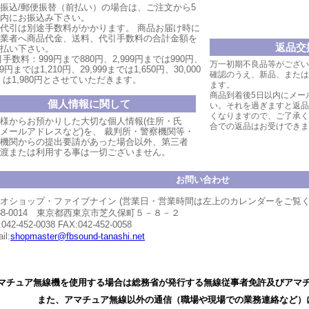
振込/郵便振替（前払い）の場合は、ご注文から5
内にお振込み下さい。
代引は別途手数料がかかります。
商品お届け時
に
業者へ商品代金、送料、代引手数料の合計金額を
返品交
払い
下
さい。
手数料：999円まで880円、
2,999円ま
では990円、
万一初期不良品等がござい
999円までは1,210円、
29,999まで
は1,650円、30,000
確認のうえ、新品、または
は1,980円とさせていただ
きます。
ます。
商品到着後5日以内にメー
個人情報に関して
い。それを過ぎますと返品
くなりますので、ご了承く
様からお預かりした大切な個人情報(住所・氏
合での返品はお受けできま
メールアドレスなど)を、 裁判所・警察機関等・
機関からの提出要請があった場合以外、第三者
渡または利用する事は一切ございません。
お問い合わせ
オショップ・ファイブナイン (営業日・営業時間は左上のカレンダーをご覧
88-0014 東京都西東京市芝久保町５－８－２
:042-452-0038 FAX:042-452-0058
il:
shopmaster@fbsound-tanashi.net
マチュア無線機を使用する場合は総務省が発行する無線従事者免許及びアマ
また、アマチュア無線以外の通信（職場や現場での業務連絡など）