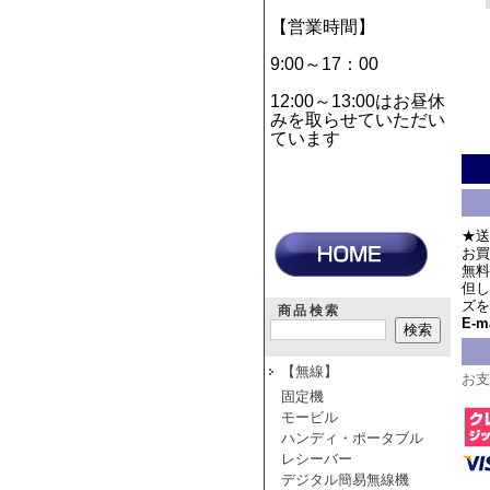
【営業時間】
9:00～17：00
12:00～13:00はお昼休
みを取らせていただい
ています
★送
お買
無料
但し
ズを
商品検索
E-ma
【無線】
お支
固定機
モービル
ハンディ・ポータブル
レシーバー
デジタル簡易無線機