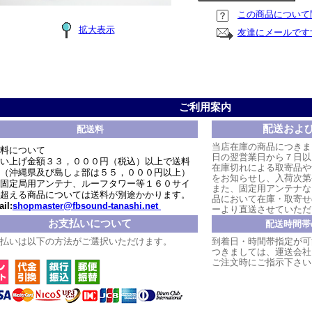
この商品について
拡大表示
友達にメールです
ご利用案内
配送およ
配送料
当店在庫の商品につきま
料について
日の翌営業日から７日以
い上げ金額３３，０００円（税込）以上で送料
在庫切れによる取寄品や
（沖縄県及び島しょ部は５５，０００円以上）
をお知らせし、入荷次第
固定局用アンテナ、ルーフタワー等１６０サイ
また、固定用アンテナな
超える商品については送料が別途かかります。
品において在庫・取寄せ
il:
shopmaster@fbsound-tanashi.net
ーより直送させていただ
お支払いについて
配送時間帯
払いは以下の方法がご選択いただけます。
到着日・時間帯指定が可
つきましては、運送会社
ご注文時にご指示下さい