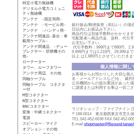
特定小電力無線機
デジタル小電力コミュニ
ティ無線機
アンテナ -固定局用-
アンテナ -モービル用-
銀行振込/郵便振替（前払い）の場
日以内にお振込み下さい。
アンテナ -ハンディ用-
商品代引は別途手数料がかかります
アンテナ関連品-基台・車
宅配業者へ商品代金、送料、代引手
載用ケーブル-
お支払い
下
さい。
アンテナ関連品 -デュー
代引手数料：999円まで880円、
2,
プレクサー・切替機その
9,999円までは1,210円、
29,999まで
他-
以上
は1,980円とさせていただ
きま
ローテーター
個人情報に関し
タワー、ルーフタワー
アンテナ周辺、その他
お客様からお預かりした大切な個人
名・メールアドレスなど)を、 裁
同軸ケーブル
公共機関からの提出要請があった場
同軸ケーブル コネクタ
に譲渡または利用する事は一切ござ
ー付
M型コネクター
N型コネクター
BNCコネクター
ラジオショップ・ファイブナイン 
変換・中継コネクター
〒188-0014 東京都西東京市芝
電源
TEL:042-452-0038 FAX:042-452-00
スピーカー・マイク
E-mail:
shopmaster@fbsound-tanash
オプション・その他