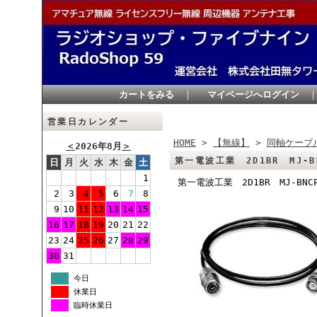
カートをみる
｜
マイページへログイン
営業日カレンダー
HOME
>
【無線】
>
同軸ケーブ
＜
2026年8月
＞
第一電波工業 2D1BR MJ-B
日
月
火
水
木
金
土
1
第一電波工業 2D1BR MJ-BNC
2
3
4
5
6
7
8
9
10
11
12
13
14
15
16
17
18
19
20
21
22
23
24
25
26
27
28
29
30
31
今日
休業日
臨時休業日