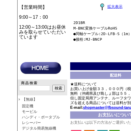
拡大表示
【営業時間】
9:00～17：00
2D1BR
12:00～13:00はお昼休
M-BNC変換ケーブルRoHS
みを取らせていただい
●同軸ケーブル:2D-LFB-S（1m
ています
●接栓:MJ-BNCP
配送料
商品検索
★送料について
お買い上げ金額３３，０００円（税
無料（沖縄県及び島しょ部は５５，
但し固定局用アンテナ、ルーフタワ
【無線】
ズを超える商品については送料が別
固定機
E-mail:
shopmaster@fbsound-tana
モービル
お支払いについ
ハンディ・ポータブル
お支払いは以下の方法がご選択いた
レシーバー
デジタル簡易無線機