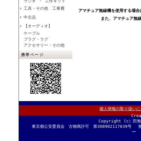
ラジオ ・ 工作キット
工具・その他 工事費
アマチュア無線機を使用する場合
中古品
また、アマチュア無
【オーディオ】
ケーブル
プラグ・ラグ
アクセサリー・その他
携帯ページ
個人情報の取り扱いに
Cre
Copyright (c）田
東京都公安委員会 古物商許可 第308902117639