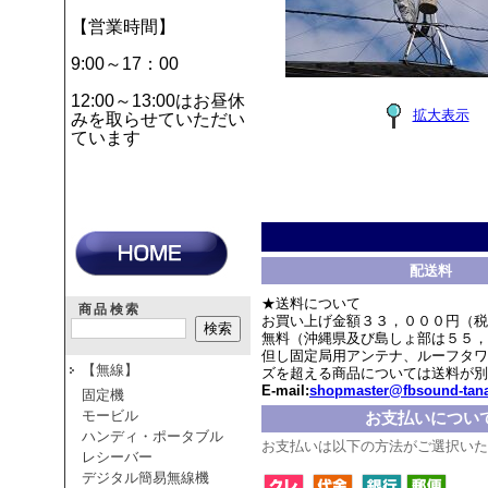
【営業時間】
9:00～17：00
12:00～13:00はお昼休
拡大表示
みを取らせていただい
ています
配送料
★送料について
商品検索
お買い上げ金額３３，０００円（税
無料（沖縄県及び島しょ部は５５，
但し固定局用アンテナ、ルーフタワ
【無線】
ズを超える商品については送料が別
E-mail:
shopmaster@fbsound-tana
固定機
モービル
お支払いについ
ハンディ・ポータブル
お支払いは以下の方法がご選択いた
レシーバー
デジタル簡易無線機