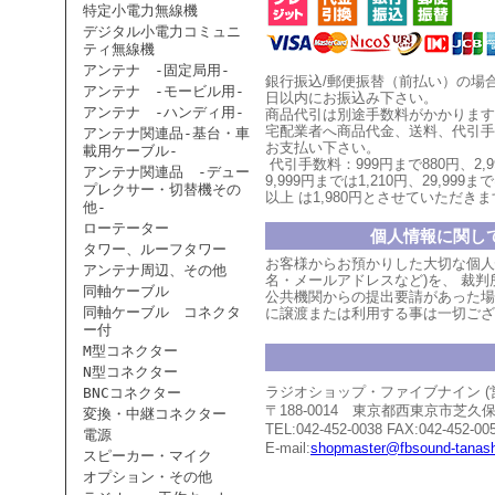
特定小電力無線機
デジタル小電力コミュニ
ティ無線機
アンテナ -固定局用-
銀行振込/郵便振替（前払い）の場
アンテナ -モービル用-
日以内にお振込み下さい。
アンテナ -ハンディ用-
商品代引は別途手数料がかかります
宅配業者へ商品代金、送料、代引手
アンテナ関連品-基台・車
お支払い
下
さい。
載用ケーブル-
代引手数料：999円まで880円、
2,
アンテナ関連品 -デュー
9,999円までは1,210円、
29,999まで
プレクサー・切替機その
以上
は1,980円とさせていただ
きま
他-
ローテーター
個人情報に関し
タワー、ルーフタワー
お客様からお預かりした大切な個人
アンテナ周辺、その他
名・メールアドレスなど)を、 裁
同軸ケーブル
公共機関からの提出要請があった場
同軸ケーブル コネクタ
に譲渡または利用する事は一切ござ
ー付
M型コネクター
N型コネクター
ラジオショップ・ファイブナイン 
BNCコネクター
〒188-0014 東京都西東京市芝
変換・中継コネクター
TEL:042-452-0038 FAX:042-452-00
電源
E-mail:
shopmaster@fbsound-tanash
スピーカー・マイク
オプション・その他