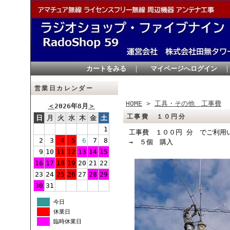
カートをみる
｜
マイページへログイン
営業日カレンダー
HOME
>
工具・その他 工事費
＜
2026年8月
＞
工事費 １０円分
日
月
火
水
木
金
土
1
工事費 １００円 分 でご利用
2
3
4
5
6
7
8
→ ５個 購入
9
10
11
12
13
14
15
16
17
18
19
20
21
22
23
24
25
26
27
28
29
30
31
今日
休業日
臨時休業日