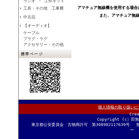
ラジオ ・ 工作キット
アマチュア無線機を使用する場合
工具・その他 工事費
また、アマチュア無
中古品
【オーディオ】
ケーブル
プラグ・ラグ
アクセサリー・その他
携帯ページ
個人情報の取り扱いに
Cre
Copyright (c）田
東京都公安委員会 古物商許可 第308902117639