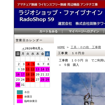
カートをみる
｜
マイページへログイン
営業日カレンダー
HOME
>
工具・その他 工事費
＜
2026年8月
＞
工事費 １０円分
日
月
火
水
木
金
土
1
工事費 １００円 分 でご利用
2
3
4
5
6
7
8
→ ５個 購入
9
10
11
12
13
14
15
16
17
18
19
20
21
22
23
24
25
26
27
28
29
30
31
今日
休業日
臨時休業日