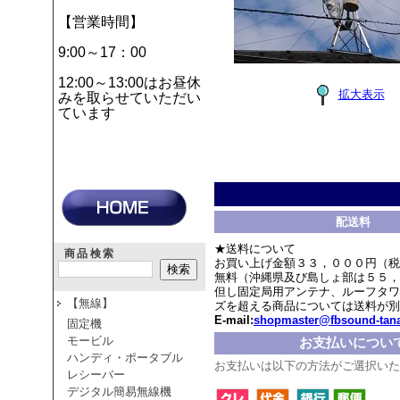
【営業時間】
9:00～17：00
12:00～13:00はお昼休
拡大表示
みを取らせていただい
ています
配送料
★送料について
商品検索
お買い上げ金額３３，０００円（税
無料（沖縄県及び島しょ部は５５，
但し固定局用アンテナ、ルーフタワ
【無線】
ズを超える商品については送料が別
E-mail:
shopmaster@fbsound-tana
固定機
モービル
お支払いについ
ハンディ・ポータブル
お支払いは以下の方法がご選択いた
レシーバー
デジタル簡易無線機