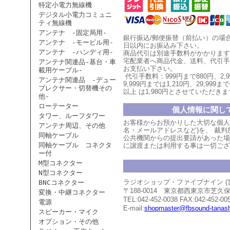
特定小電力無線機
デジタル小電力コミュニ
ティ無線機
アンテナ -固定局用-
銀行振込/郵便振替（前払い）の場
アンテナ -モービル用-
日以内にお振込み下さい。
アンテナ -ハンディ用-
商品代引は別途手数料がかかります
宅配業者へ商品代金、送料、代引手
アンテナ関連品-基台・車
お支払い
下
さい。
載用ケーブル-
代引手数料：999円まで880円、
2,
アンテナ関連品 -デュー
9,999円までは1,210円、
29,999まで
プレクサー・切替機その
以上
は1,980円とさせていただ
きま
他-
ローテーター
個人情報に関し
タワー、ルーフタワー
お客様からお預かりした大切な個人
アンテナ周辺、その他
名・メールアドレスなど)を、 裁
同軸ケーブル
公共機関からの提出要請があった場
同軸ケーブル コネクタ
に譲渡または利用する事は一切ござ
ー付
M型コネクター
N型コネクター
ラジオショップ・ファイブナイン 
BNCコネクター
〒188-0014 東京都西東京市芝
変換・中継コネクター
TEL:042-452-0038 FAX:042-452-00
電源
E-mail:
shopmaster@fbsound-tanash
スピーカー・マイク
オプション・その他