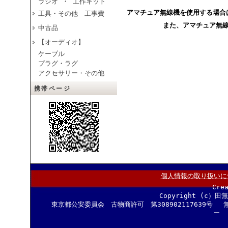
ラジオ ・ 工作キット
アマチュア無線機を使用する場合
工具・その他 工事費
また、アマチュア無
中古品
【オーディオ】
ケーブル
プラグ・ラグ
アクセサリー・その他
携帯ページ
個人情報の取り扱いに
Cre
Copyright (c）田
東京都公安委員会 古物商許可 第308902117639