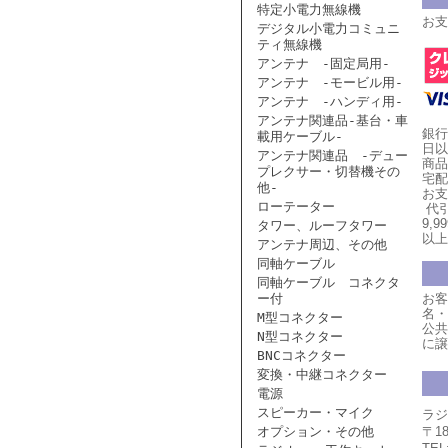
特定小電力無線機
お支
デジタル小電力コミュニ
ティ無線機
アンテナ -固定局用-
アンテナ -モービル用-
アンテナ -ハンディ用-
アンテナ関連品-基台・車
銀行
載用ケーブル-
日以
アンテナ関連品 -デュー
商品
プレクサー・切替機その
宅配
他-
お支
ローテーター
代引
9,
タワー、ルーフタワー
以上
アンテナ周辺、その他
同軸ケーブル
同軸ケーブル コネクタ
ー付
お客
名・
M型コネクター
公共
N型コネクター
に譲
BNCコネクター
変換・中継コネクター
電源
スピーカー・マイク
ラジ
オプション・その他
〒1