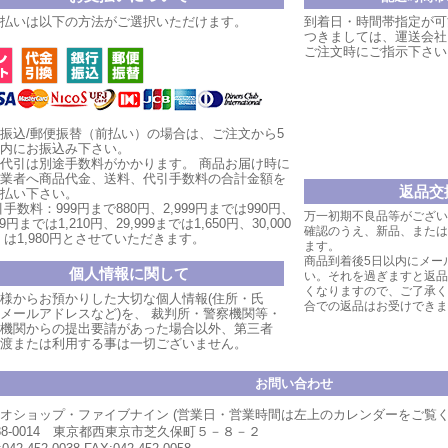
払いは以下の方法がご選択いただけます。
到着日・時間帯指定が可
つきましては、運送会社
ご注文時にご指示下さい
振込/郵便振替（前払い）の場合は、ご注文から5
内にお振込み下さい。
代引は別途手数料がかかります。
商品お届け時
に
業者へ商品代金、送料、代引手数料の合計金額を
返品交
払い
下
さい。
手数料：999円まで880円、
2,999円ま
では990円、
万一初期不良品等がござい
999円までは1,210円、
29,999まで
は1,650円、30,000
確認のうえ、新品、または
は1,980円とさせていただ
きます。
ます。
商品到着後5日以内にメー
個人情報に関して
い。それを過ぎますと返品
くなりますので、ご了承く
様からお預かりした大切な個人情報(住所・氏
合での返品はお受けできま
メールアドレスなど)を、 裁判所・警察機関等・
機関からの提出要請があった場合以外、第三者
渡または利用する事は一切ございません。
お問い合わせ
オショップ・ファイブナイン (営業日・営業時間は左上のカレンダーをご覧
88-0014 東京都西東京市芝久保町５－８－２