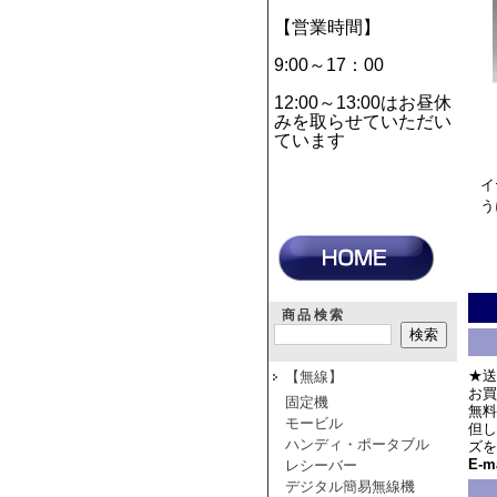
【営業時間】
9:00～17：00
12:00～13:00はお昼休
みを取らせていただい
ています
イ
う
商品検索
★送
【無線】
お買
固定機
無料
モービル
但し
ハンディ・ポータブル
ズを
E-ma
レシーバー
デジタル簡易無線機