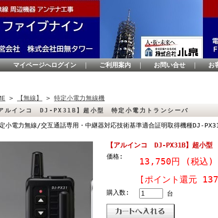
｜
マイページへログイン
｜
ご利用案内
｜
お問い合せ
｜
お
ME
>
【無線】
>
特定小電力無線機
アルインコ DJ-PX31B】超小型 特定小電力トランシーバ
定小電力無線/交互通話専用・中継器対応技術基準適合証明取得機種DJ-PX3
【アルインコ DJ-PX31B】超小
価格:
13,750円
(税込)
[ポイント還元 13
購入数:
台