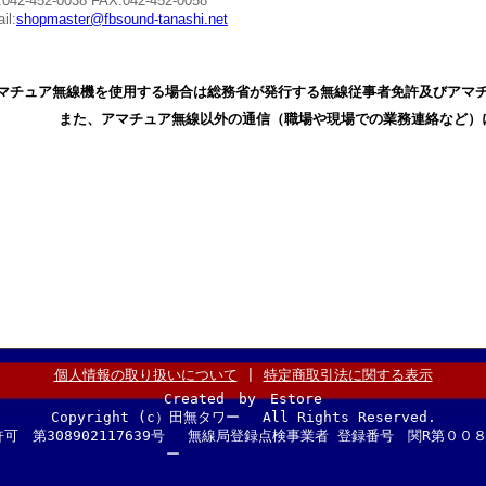
:042-452-0038 FAX:042-452-0058
il:
shopmaster@fbsound-tanashi.net
マチュア無線機を使用する場合は総務省が発行する無線従事者免許及びアマ
また、アマチュア無線以外の通信（職場や現場での業務連絡など）
個人情報の取り扱いについて
|
特定商取引法に関する表示
Created by Estore
Copyright (c）田無タワー All Rights Reserved.
可 第308902117639号 無線局登録点検事業者 登録番号 関R第
ー