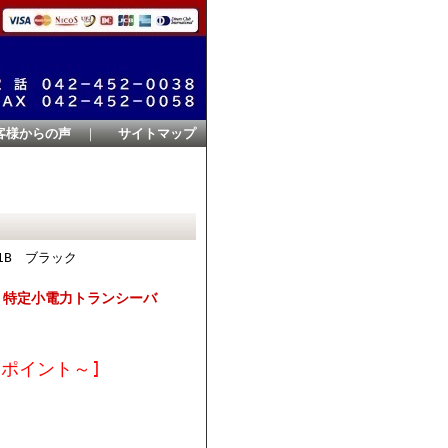
客様からの声
｜
サイトマップ
1B ブラック
型 特定小電力トランシーバ
7ポイント～]