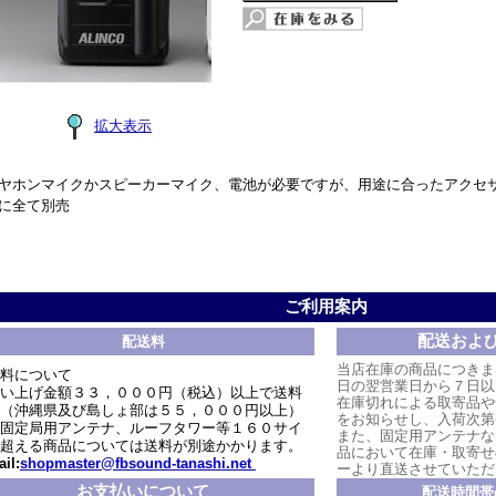
拡大表示
ヤホンマイクかスピーカーマイク、電池が必要ですが、用途に合ったアクセ
に全て別売
ご利用案内
配送およ
配送料
当店在庫の商品につきま
料について
日の翌営業日から７日以
い上げ金額３３，０００円（税込）以上で送料
在庫切れによる取寄品や
（沖縄県及び島しょ部は５５，０００円以上）
をお知らせし、入荷次第
固定局用アンテナ、ルーフタワー等１６０サイ
また、固定用アンテナな
超える商品については送料が別途かかります。
品において在庫・取寄せ
il:
shopmaster@fbsound-tanashi.net
ーより直送させていただ
お支払いについて
配送時間帯