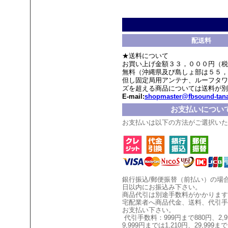
配送料
★送料について
お買い上げ金額３３，０００円（税
無料（沖縄県及び島しょ部は５５，
但し固定局用アンテナ、ルーフタワ
ズを超える商品については送料が別
E-mail:
shopmaster@fbsound-tana
お支払いについ
お支払いは以下の方法がご選択いた
銀行振込/郵便振替（前払い）の場
日以内にお振込み下さい。
商品代引は別途手数料がかかります
宅配業者へ商品代金、送料、代引手
お支払い
下
さい。
代引手数料：999円まで880円、
2,
9,999円までは1,210円、
29,999まで