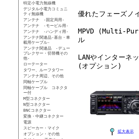
特定小電力無線機
デジタル小電力コミュニ
優れたフェーズノ
ティ無線機
アンテナ -固定局用-
アンテナ -モービル用-
MPVD (Multi-P
アンテナ -ハンディ用-
アンテナ関連品-基台・車
ル
載用ケーブル-
アンテナ関連品 -デュー
プレクサー・切替機その
LANやインターネ
他-
ローテーター
(オプション)
タワー、ルーフタワー
アンテナ周辺、その他
同軸ケーブル
同軸ケーブル コネクタ
ー付
M型コネクター
N型コネクター
BNCコネクター
変換・中継コネクター
電源
スピーカー・マイク
拡大表示
オプション・その他