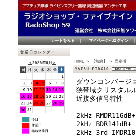
カートをみる
｜
マイページへログイン
営業日カレンダー
HOME
>
【無線】
>
固定機
＜
2026年8月
＞
YAESU FTDX10
日
月
火
水
木
金
土
1
ダウンコンバージ
2
3
4
5
6
7
8
狭帯域クリスタル
9
10
11
12
13
14
15
16
17
18
19
20
21
22
近接多信号特性
23
24
25
26
27
28
29
30
31
2kHz RMDR116dB+
今日
2kHz BDR141dB+
休業日
2kHz 3rd IMDR10
臨時休業日