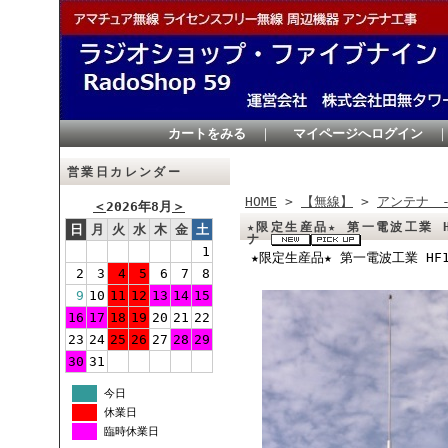
カートをみる
｜
マイページへログイン
営業日カレンダー
HOME
>
【無線】
>
アンテナ 
＜
2026年8月
＞
★限定生産品★ 第一電波工業 
日
月
火
水
木
金
土
ナ
1
★限定生産品★ 第一電波工業 HF
2
3
4
5
6
7
8
9
10
11
12
13
14
15
16
17
18
19
20
21
22
23
24
25
26
27
28
29
30
31
今日
休業日
臨時休業日