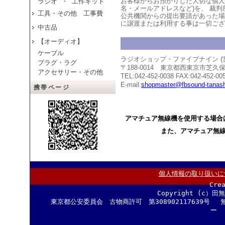
お客様からお預かりした大切な個人
ラジオ ・ 工作キット
名・メールアドレスなど)を、 裁
工具・その他 工事費
公共機関からの提出要請があった場
に譲渡または利用する事は一切ござ
中古品
【オーディオ】
ケーブル
ラジオショップ・ファイブナイン 
プラグ・ラグ
〒188-0014 東京都西東京市芝
アクセサリー・その他
TEL:042-452-0038 FAX:042-452-00
E-mail:
shopmaster@fbsound-tanash
携帯ページ
アマチュア無線機を使用する場合
また、アマチュア無
個人情報の取り扱いに
Cre
Copyright (c）田
東京都公安委員会 古物商許可 第308902117639