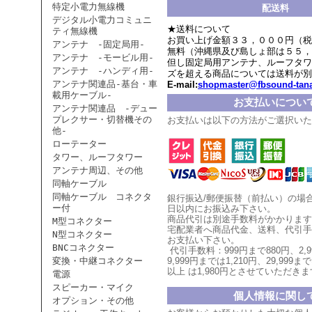
特定小電力無線機
配送料
デジタル小電力コミュニ
★送料について
ティ無線機
お買い上げ金額３３，０００円（税
アンテナ -固定局用-
無料（沖縄県及び島しょ部は５５，
アンテナ -モービル用-
但し固定局用アンテナ、ルーフタワ
アンテナ -ハンディ用-
ズを超える商品については送料が別
アンテナ関連品-基台・車
E-mail:
shopmaster@fbsound-tana
載用ケーブル-
お支払いについ
アンテナ関連品 -デュー
プレクサー・切替機その
お支払いは以下の方法がご選択いた
他-
ローテーター
タワー、ルーフタワー
アンテナ周辺、その他
同軸ケーブル
同軸ケーブル コネクタ
銀行振込/郵便振替（前払い）の場
ー付
日以内にお振込み下さい。
商品代引は別途手数料がかかります
M型コネクター
宅配業者へ商品代金、送料、代引手
N型コネクター
お支払い
下
さい。
BNCコネクター
代引手数料：999円まで880円、
2,
変換・中継コネクター
9,999円までは1,210円、
29,999まで
以上
は1,980円とさせていただ
きま
電源
スピーカー・マイク
個人情報に関し
オプション・その他