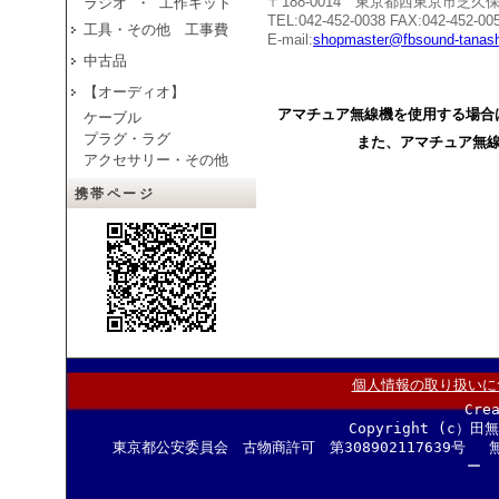
〒188-0014 東京都西東京市芝
ラジオ ・ 工作キット
TEL:042-452-0038 FAX:042-452-00
工具・その他 工事費
E-mail:
shopmaster@fbsound-tanash
中古品
【オーディオ】
アマチュア無線機を使用する場合
ケーブル
プラグ・ラグ
また、アマチュア無
アクセサリー・その他
携帯ページ
個人情報の取り扱いに
Cre
Copyright (c）田
東京都公安委員会 古物商許可 第308902117639