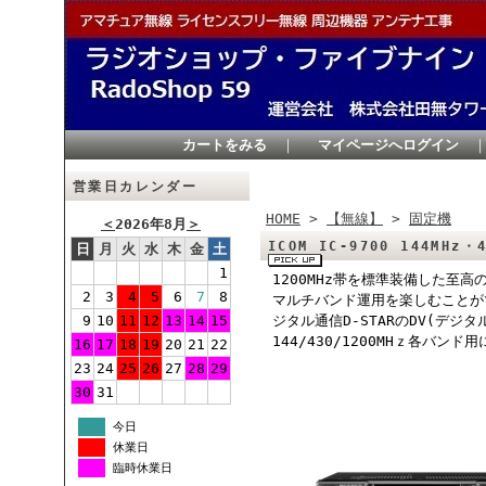
カートをみる
｜
マイページへログイン
営業日カレンダー
HOME
>
【無線】
>
固定機
＜
2026年8月
＞
ICOM IC-9700 144MHz・
日
月
火
水
木
金
土
1
1200MHz帯を標準装備した至高の
2
3
4
5
6
7
8
マルチバンド運用を楽しむことが
9
10
11
12
13
14
15
ジタル通信D-STARのDV(デジ
144/430/1200MHｚ各バ
16
17
18
19
20
21
22
23
24
25
26
27
28
29
30
31
今日
休業日
臨時休業日