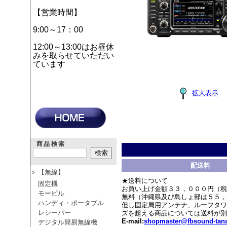
【営業時間】
9:00～17：00
12:00～13:00はお昼休
みを取らせていただい
ています
拡大表示
商品検索
配送料
【無線】
★送料について
固定機
お買い上げ金額３３，０００円（税
モービル
無料（沖縄県及び島しょ部は５５，
ハンディ・ポータブル
但し固定局用アンテナ、ルーフタワ
レシーバー
ズを超える商品については送料が別
E-mail:
shopmaster@fbsound-tana
デジタル簡易無線機