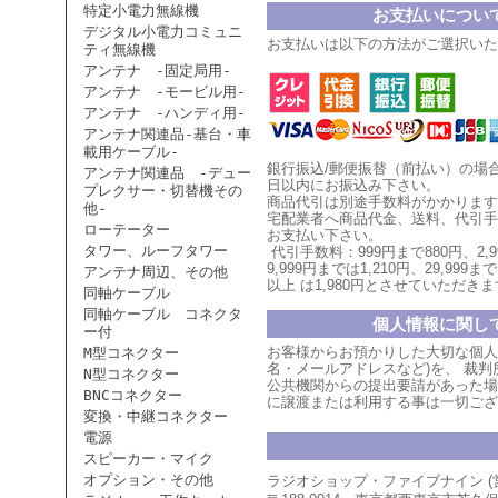
特定小電力無線機
お支払いについ
デジタル小電力コミュニ
お支払いは以下の方法がご選択いた
ティ無線機
アンテナ -固定局用-
アンテナ -モービル用-
アンテナ -ハンディ用-
アンテナ関連品-基台・車
載用ケーブル-
銀行振込/郵便振替（前払い）の場
アンテナ関連品 -デュー
日以内にお振込み下さい。
プレクサー・切替機その
商品代引は別途手数料がかかります
他-
宅配業者へ商品代金、送料、代引手
ローテーター
お支払い
下
さい。
タワー、ルーフタワー
代引手数料：999円まで880円、
2,
9,999円までは1,210円、
29,999まで
アンテナ周辺、その他
以上
は1,980円とさせていただ
きま
同軸ケーブル
同軸ケーブル コネクタ
個人情報に関し
ー付
お客様からお預かりした大切な個人
M型コネクター
名・メールアドレスなど)を、 裁
N型コネクター
公共機関からの提出要請があった場
BNCコネクター
に譲渡または利用する事は一切ござ
変換・中継コネクター
電源
スピーカー・マイク
オプション・その他
ラジオショップ・ファイブナイン 