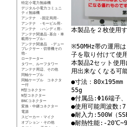
特定小電力無線機
デジタル小電力コミュニ
ティ無線機
アンテナ -固定局用-
アンテナ -モービル用-
本製品を２枚使用す
アンテナ -ハンディ用-
アンテナ関連品-基台・車
載用ケーブル-
アンテナ関連品 -デュー
※50MHz帯の運用
プレクサー・切替機その
他-
子を取り付けて使
ローテーター
本製品2セット使用に
タワー、ルーフタワー
アンテナ周辺、その他
用出来なくなる可
同軸ケーブル
同軸ケーブル コネクタ
●寸法：80x195m
ー付
55g
M型コネクター
N型コネクター
●付属品:Φ16端子
BNCコネクター
●使用可能周波数:7～
変換・中継コネクター
電源
●耐入力:500W（SS
スピーカー・マイク
●耐熱性能:-20℃~
オプション・その他