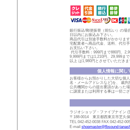
銀行振込/郵便振替（前払い）の場
日以内にお振込み下さい。
商品代引は別途手数料がかかります
宅配業者へ商品代金、送料、代引手
お支払い
下
さい。
代引手数料：999円まで880円、
2,
9,999円までは1,210円、
29,999まで
以上
は1,980円とさせていただ
きま
個人情報に関し
お客様からお預かりした大切な個人
名・メールアドレスなど)を、 裁
公共機関からの提出要請があった場
に譲渡または利用する事は一切ござ
ラジオショップ・ファイブナイン 
〒188-0014 東京都西東京市芝
TEL:042-452-0038 FAX:042-452-00
E-mail:
shopmaster@fbsound-tanash