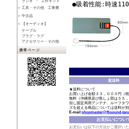
ラジオ ・ 工作キット
●吸着性能:時速11
工具・その他 工事費
中古品
【オーディオ】
ケーブル
プラグ・ラグ
アクセサリー・その他
携帯ページ
配送料
★送料について
お買い上げ金額３３，０００円（税
無料（沖縄県及び島しょ部は５５，
但し固定局用アンテナ、ルーフタワ
ズを超える商品については送料が別
E-mail:
shopmaster@fbsound-tana
お支払いについ
お支払いは以下の方法がご選択いた