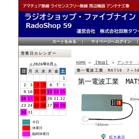
カートをみる
｜
マイページへログイン
営業日カレンダー
HOME
>
【無線】
>
アンテナ 
＜
2026年8月
＞
第一電波工業 MAT50 7～
日
月
火
水
木
金
土
1
第一電波工業 MAT
2
3
4
5
6
7
8
9
10
11
12
13
14
15
16
17
18
19
20
21
22
23
24
25
26
27
28
29
30
31
今日
休業日
臨時休業日
拡大表示