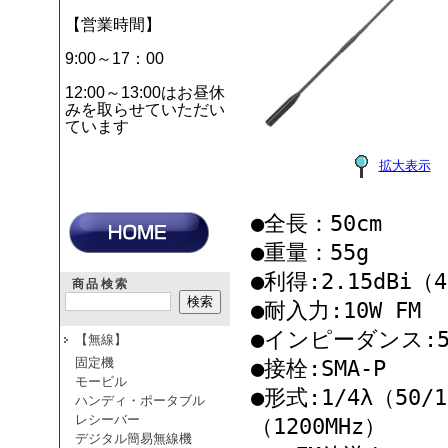
【営業時間】
9:00～17：00
12:00～13:00はお昼休
みを取らせていただい
ています
拡大表示
●全長：50cm
●重量：55g
●利得:2.15dBi（4
商品検索
●耐入力:10W FM
●インピーダンス:5
【無線】
固定機
●接栓:SMA-P
モービル
●形式:1/4λ（50/1
ハンディ・ポータブル
レシーバー
（1200MHz）
デジタル簡易無線機