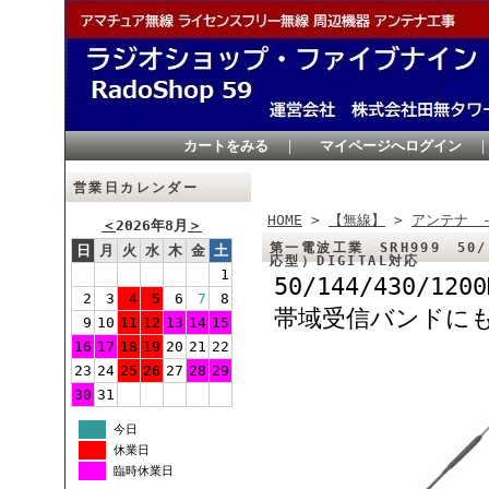
カートをみる
｜
マイページへログイン
営業日カレンダー
HOME
>
【無線】
>
アンテナ 
＜
2026年8月
＞
第一電波工業 SRH999 50
日
月
火
水
木
金
土
応型）DIGITAL対応
1
50/144/430/
2
3
4
5
6
7
8
帯域受信バンドに
9
10
11
12
13
14
15
16
17
18
19
20
21
22
23
24
25
26
27
28
29
30
31
今日
休業日
臨時休業日