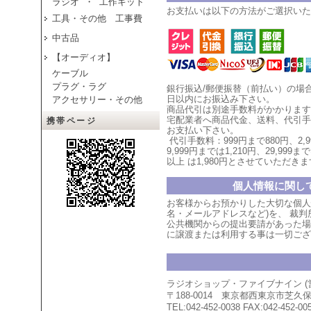
ラジオ ・ 工作キット
お支払いは以下の方法がご選択いた
工具・その他 工事費
中古品
【オーディオ】
ケーブル
プラグ・ラグ
銀行振込/郵便振替（前払い）の場
日以内にお振込み下さい。
アクセサリー・その他
商品代引は別途手数料がかかります
宅配業者へ商品代金、送料、代引手
携帯ページ
お支払い
下
さい。
代引手数料：999円まで880円、
2,
9,999円までは1,210円、
29,999まで
以上
は1,980円とさせていただ
きま
個人情報に関し
お客様からお預かりした大切な個人
名・メールアドレスなど)を、 裁
公共機関からの提出要請があった場
に譲渡または利用する事は一切ござ
ラジオショップ・ファイブナイン 
〒188-0014 東京都西東京市芝
TEL:042-452-0038 FAX:042-452-00