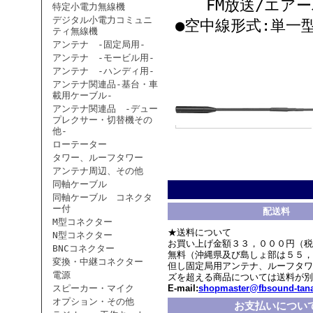
FM放送/エアーバンド
特定小電力無線機
デジタル小電力コミュニ
●空中線形式:単一
ティ無線機
アンテナ -固定局用-
アンテナ -モービル用-
アンテナ -ハンディ用-
アンテナ関連品-基台・車
載用ケーブル-
アンテナ関連品 -デュー
プレクサー・切替機その
他-
ローテーター
タワー、ルーフタワー
アンテナ周辺、その他
同軸ケーブル
同軸ケーブル コネクタ
ー付
配送料
M型コネクター
★送料について
N型コネクター
お買い上げ金額３３，０００円（税
BNCコネクター
無料（沖縄県及び島しょ部は５５，
変換・中継コネクター
但し固定局用アンテナ、ルーフタワ
電源
ズを超える商品については送料が別
スピーカー・マイク
E-mail:
shopmaster@fbsound-tana
オプション・その他
お支払いについ