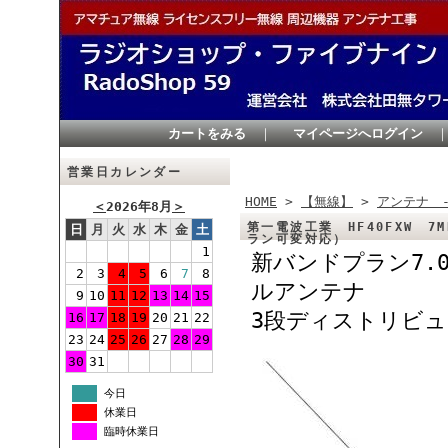
カートをみる
｜
マイページへログイン
営業日カレンダー
HOME
>
【無線】
>
アンテナ 
＜
2026年8月
＞
第一電波工業 HF40FXW 7
日
月
火
水
木
金
土
ラン可変対応）
1
新バンドプラン7.
2
3
4
5
6
7
8
ルアンテナ
9
10
11
12
13
14
15
3段ディストリビ
16
17
18
19
20
21
22
23
24
25
26
27
28
29
30
31
今日
休業日
臨時休業日