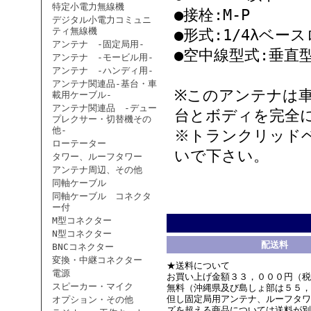
特定小電力無線機
●接栓:M-P
デジタル小電力コミュニ
ティ無線機
●形式:1/4λベー
アンテナ -固定局用-
●空中線型式:垂直
アンテナ -モービル用-
アンテナ -ハンディ用-
アンテナ関連品-基台・車
※このアンテナは
載用ケーブル-
アンテナ関連品 -デュー
台とボディを完全
プレクサー・切替機その
他-
※トランクリッド
ローテーター
いで下さい。
タワー、ルーフタワー
アンテナ周辺、その他
同軸ケーブル
同軸ケーブル コネクタ
ー付
M型コネクター
N型コネクター
配送料
BNCコネクター
変換・中継コネクター
★送料について
電源
お買い上げ金額３３，０００円（税
スピーカー・マイク
無料（沖縄県及び島しょ部は５５，
但し固定局用アンテナ、ルーフタワ
オプション・その他
ズを超える商品については送料が別