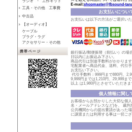
ラジオ ・ 工作キット
E-mail:
shopmaster@fbsound-tana
工具・その他 工事費
お支払いについ
中古品
お支払いは以下の方法がご選択いた
【オーディオ】
ケーブル
プラグ・ラグ
アクセサリー・その他
携帯ページ
銀行振込/郵便振替（前払い）の場
日以内にお振込み下さい。
商品代引は別途手数料がかかります
宅配業者へ商品代金、送料、代引手
お支払い
下
さい。
代引手数料：999円まで880円、
2,
9,999円までは1,210円、
29,999まで
以上
は1,980円とさせていただ
きま
個人情報に関し
お客様からお預かりした大切な個人
名・メールアドレスなど)を、 裁
公共機関からの提出要請があった場
に譲渡または利用する事は一切ござ