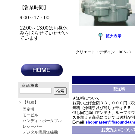
【営業時間】
9:00～17：00
12:00～13:00はお昼休
みを取らせていただい
拡大表示
ています
クリエート・デザイン RC5-3
商品検索
配送料
★送料について
【無線】
お買い上げ金額３３，０００円（税
無料（沖縄県及び島しょ部は５５，
固定機
但し固定局用アンテナ、ルーフタワ
モービル
ズを超える商品については送料が別
ハンディ・ポータブル
E-mail:
shopmaster@fbsound-tana
レシーバー
お支払いについ
デジタル簡易無線機