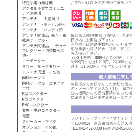
お支払いは以下の方法がご選択いた
特定小電力無線機
デジタル小電力コミュニ
ティ無線機
アンテナ -固定局用-
アンテナ -モービル用-
アンテナ -ハンディ用-
アンテナ関連品-基台・車
銀行振込/郵便振替（前払い）の場
日以内にお振込み下さい。
載用ケーブル-
商品代引は別途手数料がかかります
アンテナ関連品 -デュー
宅配業者へ商品代金、送料、代引手
プレクサー・切替機その
お支払い
下
さい。
他-
代引手数料：999円まで880円、
2,
ローテーター
9,999円までは1,210円、
29,999まで
タワー、ルーフタワー
以上
は1,980円とさせていただ
きま
アンテナ周辺、その他
個人情報に関し
同軸ケーブル
同軸ケーブル コネクタ
お客様からお預かりした大切な個人
ー付
名・メールアドレスなど)を、 裁
公共機関からの提出要請があった場
M型コネクター
に譲渡または利用する事は一切ござ
N型コネクター
BNCコネクター
変換・中継コネクター
電源
ラジオショップ・ファイブナイン 
スピーカー・マイク
〒188-0014 東京都西東京市芝
オプション・その他
TEL:042-452-0038 FAX:042-452-00