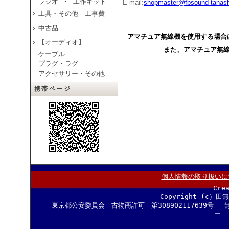
ラジオ ・ 工作キット
E-mail:
shopmaster@fbsound-tanash
工具・その他 工事費
中古品
アマチュア無線機を使用する場合
【オーディオ】
また、アマチュア無
ケーブル
プラグ・ラグ
アクセサリー・その他
携帯ページ
個人情報の取り扱いに
Cre
Copyright (c）田
東京都公安委員会 古物商許可 第308902117639