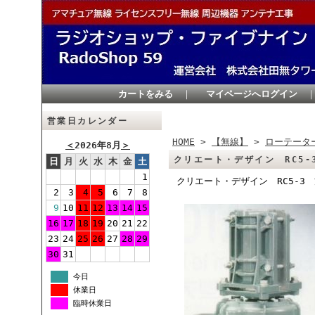
カートをみる
｜
マイページへログイン
営業日カレンダー
HOME
>
【無線】
>
ローテータ
＜
2026年8月
＞
クリエート・デザイン RC5-
日
月
火
水
木
金
土
1
クリエート・デザイン RC5-3
2
3
4
5
6
7
8
9
10
11
12
13
14
15
16
17
18
19
20
21
22
23
24
25
26
27
28
29
30
31
今日
休業日
臨時休業日