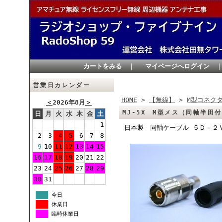
カートをみる
｜
マイページへログイン
営業日カレンダー
HOME
>
【無線】
>
M型コネク
＜
2026年8月
＞
MJ-5X M型メス（同軸半田
日
月
火
水
木
金
土
1
日本製 同軸ケーブル ５Ｄ－２
2
3
4
5
6
7
8
9
10
11
12
13
14
15
16
17
18
19
20
21
22
23
24
25
26
27
28
29
30
31
今日
休業日
臨時休業日