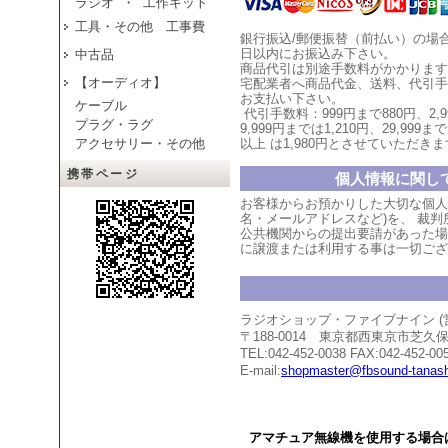
ラジオ ・ 工作キット
工具・その他 工事費
銀行振込/郵便振替（前払い）の場
日以内にお振込み下さい。
中古品
商品代引は別途手数料がかかります
【オーディオ】
宅配業者へ商品代金、送料、代引手
お支払い
下
さい。
ケーブル
代引手数料：999円まで880円、
2,
プラグ・ラグ
9,999円までは1,210円、
29,999まで
アクセサリー・その他
以上
は1,980円とさせていただ
きま
携帯ページ
個人情報に関し
お客様からお預かりした大切な個人
名・メールアドレスなど)を、 裁
公共機関からの提出要請があった場
に譲渡または利用する事は一切ござ
ラジオショップ・ファイブナイン 
〒188-0014 東京都西東京市芝
TEL:042-452-0038 FAX:042-452-00
E-mail:
shopmaster@fbsound-tanash
アマチュア無線機を使用する場合