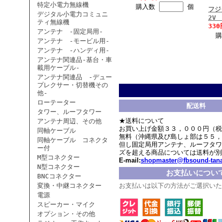
特定小電力無線機
購入数
個
フジ
デジタル小電力コミュニ
2V
ティ無線機
33
アンテナ -固定局用-
アンテナ -モービル用-
アンテナ -ハンディ用-
アンテナ関連品-基台・車
載用ケーブル-
アンテナ関連品 -デュー
プレクサー・切替機その
他-
ローテーター
配送料
タワー、ルーフタワー
★送料について
アンテナ周辺、その他
お買い上げ金額３３，０００円（税
同軸ケーブル
無料（沖縄県及び島しょ部は５５，
同軸ケーブル コネクタ
但し固定局用アンテナ、ルーフタワ
ー付
ズを超える商品については送料が別
M型コネクター
E-mail:
shopmaster@fbsound-tana
N型コネクター
お支払いについ
BNCコネクター
変換・中継コネクター
お支払いは以下の方法がご選択いた
電源
スピーカー・マイク
オプション・その他