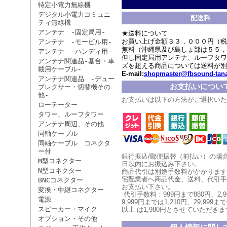
特定小電力無線機
デジタル小電力コミュニ
配送料
ティ無線機
アンテナ -固定局用-
★送料について
お買い上げ金額３３，０００円（税
アンテナ -モービル用-
無料（沖縄県及び島しょ部は５５，
アンテナ -ハンディ用-
但し固定局用アンテナ、ルーフタワ
アンテナ関連品-基台・車
ズを超える商品については送料が別
載用ケーブル-
E-mail:
shopmaster@fbsound-tana
アンテナ関連品 -デュー
お支払いについ
プレクサー・切替機その
他-
お支払いは以下の方法がご選択いた
ローテーター
タワー、ルーフタワー
アンテナ周辺、その他
同軸ケーブル
同軸ケーブル コネクタ
ー付
銀行振込/郵便振替（前払い）の場
M型コネクター
日以内にお振込み下さい。
N型コネクター
商品代引は別途手数料がかかります
宅配業者へ商品代金、送料、代引手
BNCコネクター
お支払い
下
さい。
変換・中継コネクター
代引手数料：999円まで880円、
2,
電源
9,999円までは1,210円、
29,999まで
スピーカー・マイク
以上
は1,980円とさせていただ
きま
オプション・その他