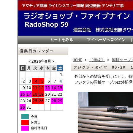
カートをみる
｜
マイページへログイン
営業日カレンダー
HOME
>
【無線】
>
同軸ケーブ
＜
2026年8月
＞
フジクラ・ダイヤ 8D-2V 
日
月
火
水
木
金
土
1
外部からの雑音を受けにくく、特
2
3
4
5
6
7
8
フジクラの同軸ケーブルは外部導
9
10
11
12
13
14
15
16
17
18
19
20
21
22
23
24
25
26
27
28
29
30
31
今日
休業日
臨時休業日