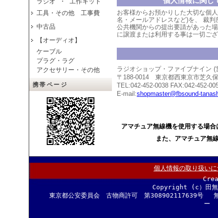
個人情報に関し
ラジオ ・ 工作キット
お客様からお預かりした大切な個人
工具・その他 工事費
名・メールアドレスなど)を、 裁
中古品
公共機関からの提出要請があった場
に譲渡または利用する事は一切ござ
【オーディオ】
ケーブル
プラグ・ラグ
ラジオショップ・ファイブナイン 
アクセサリー・その他
〒188-0014 東京都西東京市芝
携帯ページ
TEL:042-452-0038 FAX:042-452-00
E-mail:
shopmaster@fbsound-tanash
アマチュア無線機を使用する場合
また、アマチュア無
個人情報の取り扱いに
Cre
Copyright (c）田
東京都公安委員会 古物商許可 第308902117639