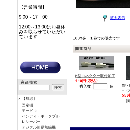
【営業時間】
9:00～17：00
拡大表示
12:00～13:00はお昼休
みを取らせていただい
ています
100m巻 １巻での販売です
関連商品
M型コネクター取付加工
440円(税込)
商品検索
MP
購入数
個
―（
55
【無線】
固定機
モービル
ハンディ・ポータブル
レシーバー
デジタル簡易無線機