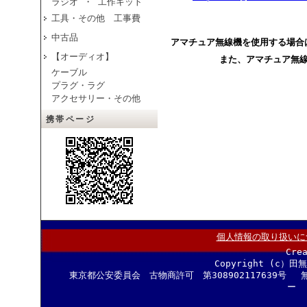
ラジオ ・ 工作キット
工具・その他 工事費
中古品
アマチュア無線機を使用する場合
【オーディオ】
また、アマチュア無
ケーブル
プラグ・ラグ
アクセサリー・その他
携帯ページ
個人情報の取り扱いに
Cre
Copyright (c）田
東京都公安委員会 古物商許可 第308902117639