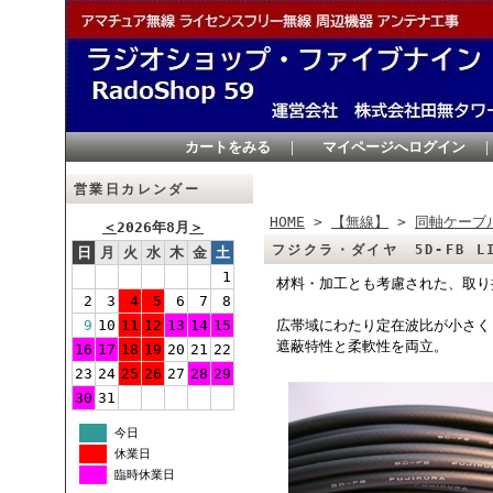
カートをみる
｜
マイページへログイン
営業日カレンダー
HOME
>
【無線】
>
同軸ケーブ
＜
2026年8月
＞
フジクラ・ダイヤ 5D-FB 
日
月
火
水
木
金
土
1
材料・加工とも考慮された、取り
2
3
4
5
6
7
8
9
10
11
12
13
14
15
広帯域にわたり定在波比が小さく
遮蔽特性と柔軟性を両立。
16
17
18
19
20
21
22
23
24
25
26
27
28
29
30
31
今日
休業日
臨時休業日