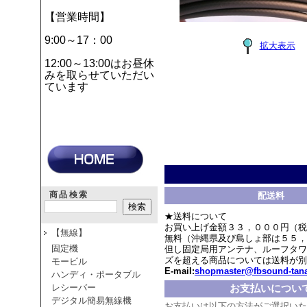
【営業時間】
9:00～17：00
拡大表示
12:00～13:00はお昼休
みを取らせていただい
ています
商品検索
配送料
★送料について
お買い上げ金額３３，０００円（税
【無線】
無料（沖縄県及び島しょ部は５５，
固定機
但し固定局用アンテナ、ルーフタワ
ズを超える商品については送料が別
モービル
E-mail:
shopmaster@fbsound-tana
ハンディ・ポータブル
レシーバー
お支払いについ
デジタル簡易無線機
お支払いは以下の方法がご選択いた