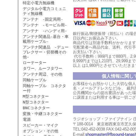
特定小電力無線機
デジタル小電力コミュニ
ティ無線機
アンテナ -固定局用-
アンテナ -モービル用-
アンテナ -ハンディ用-
銀行振込/郵便振替（前払い）の場
アンテナ関連品-基台・車
日以内にお振込み下さい。
載用ケーブル-
商品代引は別途手数料がかかります
アンテナ関連品 -デュー
宅配業者へ商品代金、送料、代引手
お支払い
下
さい。
プレクサー・切替機その
代引手数料：999円まで880円、
2,
他-
9,999円までは1,210円、
29,999まで
ローテーター
以上
は1,980円とさせていただ
きま
タワー、ルーフタワー
アンテナ周辺、その他
個人情報に関し
同軸ケーブル
お客様からお預かりした大切な個人
同軸ケーブル コネクタ
名・メールアドレスなど)を、 裁
ー付
公共機関からの提出要請があった場
M型コネクター
に譲渡または利用する事は一切ござ
N型コネクター
BNCコネクター
変換・中継コネクター
ラジオショップ・ファイブナイン 
電源
〒188-0014 東京都西東京市芝
スピーカー・マイク
TEL:042-452-0038 FAX:042-452-00
オプション・その他
E-mail:
shopmaster@fbsound-tanash