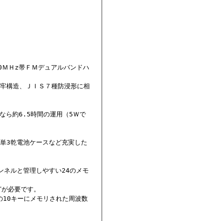
0ＭＨz帯ＦＭデュアルバンドハ
堅牢構造、ＪＩＳ７種防浸形に相
なら約6.5時間の運用（5Ｗで
単3乾電池ケースなど充実した
ャンネルと管理しやすい24のメモ
どが必要です。
の10キーにメモリされた周波数