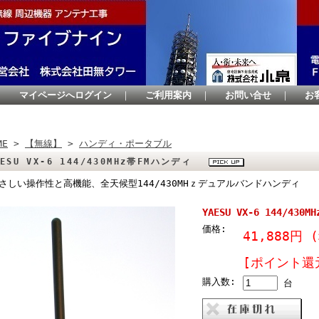
｜
マイページへログイン
｜
ご利用案内
｜
お問い合せ
｜
お
ME
>
【無線】
>
ハンディ・ポータブル
AESU VX-6 144/430MHz帯FMハンディ
さしい操作性と高機能、全天候型144/430MHｚデュアルバンドハンディ
YAESU VX-6 144/43
価格:
41,888円
[ポイント還
購入数:
台