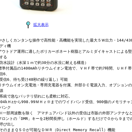
拡大表示
やさしくカンタンな操作で高性能・高機能を実現した最大５Ｗ出力・144/43
ディ機
アウトドア運用に適したポリカーボネート樹脂とアルミダイキャストによる
する
水設計（水深１ｍで約30分の水没に耐える構造）
標準付属品の1400mAhリチウムイオン電池で、ＶＨＦ帯で約7時間、ＵＨＦ帯
信6、
信6、待ち受け48秒の繰り返し）可能
リチウムイオン充電池・専用充電器を付属、外部ＤＣ電源入力、オプションの
源
統で急なバッテリ切れにも柔軟に対応。
504kＨzから998.99ＭＨｚ※までのワイドバンド受信、900個のメモリチ
バンク
一部周波数を除く アマチュアバンド以外の受信は市販の外部アンテナな
フロントの「DMR」キーを2秒間長押し（ホールド）するだけで０から９まで
呼び出し
のままＱＳＯが可能なＤＭＲ（Direct Memory Recall）機能