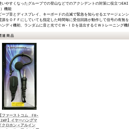
使いやすくなったグループでの登山などでのアクシデントの対策に役立つEAI（Emer
D）機能
ビープ音とディスプレイ、キーボードの点滅で緊急を知らせるエマージェン
電源をＯＦＦにしていても指定した時間毎に受信回路が動作して信号の有無
ハンディ機初、ランダムに音と光でＣＷ-ＩＤを送出するＣＷトレーニング機
関連商品
【ファーストコム FH-
31WP】イヤーハングマ
イクロホン＜アルイン