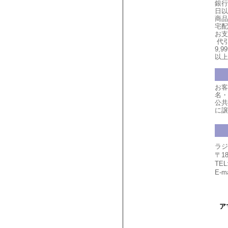
銀行
日以
商品
宅配
お支
代引
9,
以上
お客
名・
公共
に譲
ラジ
〒1
TEL
E-ma
ア