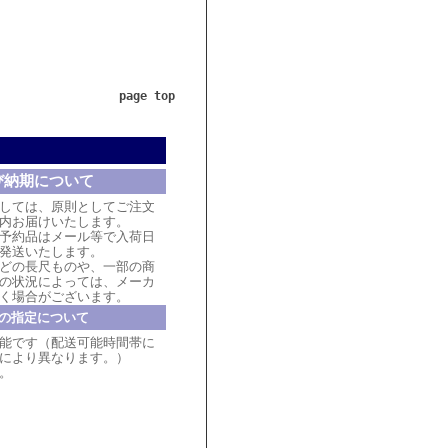
page top
び納期について
しては、原則としてご注文
内お届けいたします。
予約品はメール等で入荷日
発送いたします。
どの長尺ものや、一部の商
の状況によっては、メーカ
く場合がございます。
の指定について
能です（配送可能時間帯に
により異なります。）
。