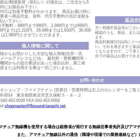
振込/郵便振替（前払い）の場合は、ご注文から5
内にお振込み下さい。
代引は別途手数料がかかります。
商品お届け時
に
業者へ商品代金、送料、代引手数料の合計金額を
返品交
払い
下
さい。
手数料：999円まで880円、
2,999円ま
では990円、
万一初期不良品等がござい
999円までは1,210円、
29,999まで
は1,650円、30,000
確認のうえ、新品、または
は1,980円とさせていただ
きます。
ます。
商品到着後5日以内にメー
個人情報に関して
い。それを過ぎますと返品
くなりますので、ご了承く
様からお預かりした大切な個人情報(住所・氏
合での返品はお受けできま
メールアドレスなど)を、 裁判所・警察機関等・
機関からの提出要請があった場合以外、第三者
渡または利用する事は一切ございません。
お問い合わせ
オショップ・ファイブナイン (営業日・営業時間は左上のカレンダーをご覧
88-0014 東京都西東京市芝久保町５－８－２
:042-452-0038 FAX:042-452-0058
il:
shopmaster@fbsound-tanashi.net
マチュア無線機を使用する場合は総務省が発行する無線従事者免許及びアマ
また、アマチュア無線以外の通信（職場や現場での業務連絡など）