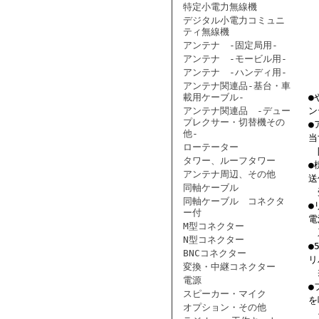
特定小電力無線機
デジタル小電力コミュニ
ティ無線機
アンテナ -固定局用-
アンテナ -モービル用-
アンテナ -ハンディ用-
アンテナ関連品-基台・車
載用ケーブル-
●
アンテナ関連品 -デュー
ン
プレクサー・切替機その
●
他-
当
ローテーター
防
タワー、ルーフタワー
●
アンテナ周辺、その他
送
同軸ケーブル
受
同軸ケーブル コネクタ
●
ー付
電
M型コネクター
系
N型コネクター
●
BNCコネクター
リ
変換・中継コネクター
※
電源
●
スピーカー・マイク
を
オプション・その他
そ