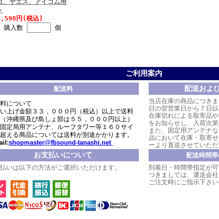
コ、ヤエス、アイコム用
＞
2,598円(税込)
購入数
個
ご利用案内
配送およ
配送料
当店在庫の商品につきま
料について
日の翌営業日から７日以
い上げ金額３３，０００円（税込）以上で送料
在庫切れによる取寄品や
（沖縄県及び島しょ部は５５，０００円以上）
をお知らせし、入荷次第
固定局用アンテナ、ルーフタワー等１６０サイ
また、固定用アンテナな
超える商品については送料が別途かかります。
品において在庫・取寄せ
il:
shopmaster@fbsound-tanashi.net
ーより直送させていただ
お支払いについて
配送時間帯
払いは以下の方法がご選択いただけます。
到着日・時間帯指定が可
つきましては、運送会社
ご注文時にご指示下さい