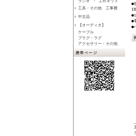
ラジオ ・ 工作キット
●
工具・その他 工事費
I
●
中古品
●
【オーディオ】
●
ケーブル
プラグ・ラグ
アクセサリー・その他
携帯ページ