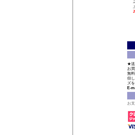
★送
お買
無料
但し
ズを
E-ma
お支