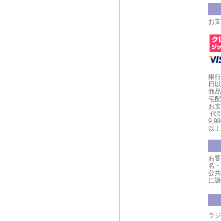
お支
銀行
日以
商品
宅配
お支
代引
9,
以上
お客
名・
公共
に譲
ラジ