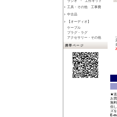
ラジオ ・ 工作キット
工具・その他 工事費
中古品
【オーディオ】
ケーブル
プラグ・ラグ
アクセサリー・その他
携帯ページ
★送
お買
無料
但し
ズを
E-ma