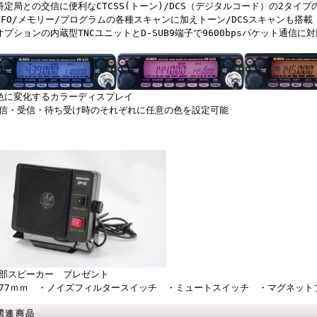
特定局との交信に便利なCTCSS(トーン)/DCS（デジタルコード）の2タイ
VFO/メモリー/プログラムの各種スキャンに加えトーン/DCSスキャンも搭載
オプションの内蔵型TNCユニットとD-SUB9端子で9600bpsパケット通信に対
色に変化するカラーディスプレイ
信・受信・待ち受け時のそれぞれに任意の色を設定可能
部スピーカー プレゼント
77ｍｍ ・ノイズフィルタースイッチ ・ミュートスイッチ ・マグネット
関連商品