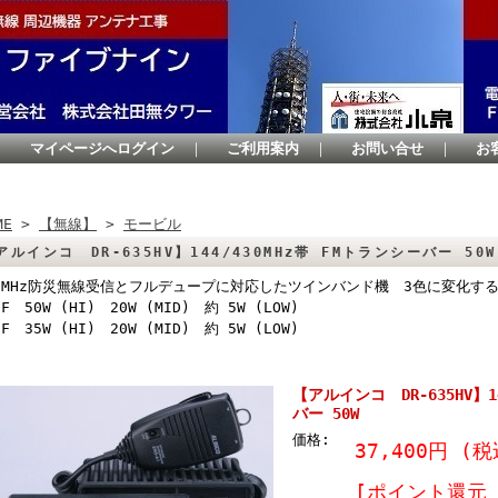
｜
マイページへログイン
｜
ご利用案内
｜
お問い合せ
｜
お
ME
>
【無線】
>
モービル
アルインコ DR-635HV】144/430MHz帯 FMトランシーバー 5
0MHz防災無線受信とフルデュープに対応したツインバンド機 3色に変化す
HF 50W (HI) 20W (MID) 約 5W (LOW)
HF 35W (HI) 20W (MID) 約 5W (LOW)
【アルインコ DR-635HV】1
バー 50W
価格:
37,400円
(税
[ポイント還元 