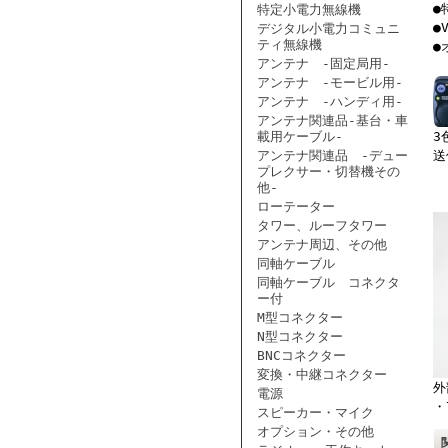
●
特定小電力無線機
●
デジタル小電力コミュニ
ティ無線機
●
アンテナ -固定局用-
アンテナ -モービル用-
アンテナ -ハンディ用-
アンテナ関連品-基台・車
載用ケーブル-
3
アンテナ関連品 -デュー
送
プレクサー・切替機その
他-
ローテーター
タワー、ルーフタワー
アンテナ周辺、その他
同軸ケーブル
同軸ケーブル コネクタ
ー付
M型コネクター
N型コネクター
BNCコネクター
変換・中継コネクター
外
電源
・
スピーカー・マイク
オプション・その他