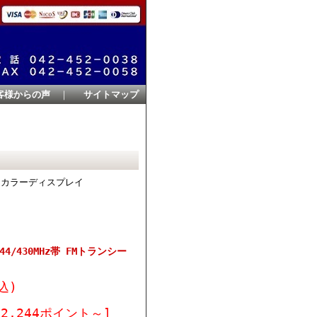
客様からの声
｜
サイトマップ
0W
るカラーディスプレイ
44/430MHz帯 FMトランシー
込)
2,244ポイント～]