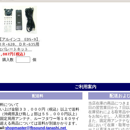
【アルインコ EDS-9】
ＤＲ-620、ＤＲ-635用
セパレートキット
2,807円(税込)
購入数
個
ご利用案内
配送およ
配送料
当店在庫の商品につきま
料について
日の翌営業日から７日以
い上げ金額３３，０００円（税込）以上で送料
在庫切れによる取寄品や
（沖縄県及び島しょ部は５５，０００円以上）
をお知らせし、入荷次第
固定局用アンテナ、ルーフタワー等１６０サイ
また、固定用アンテナな
超える商品については送料が別途かかります。
品において在庫・取寄せ
il:
shopmaster@fbsound-tanashi.net
ーより直送させていただ