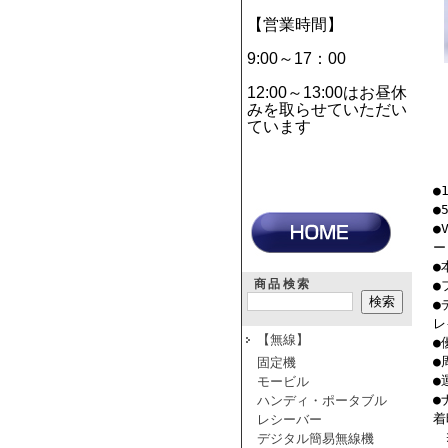
【営業時間】
9:00～17：00
12:00～13:00はお昼休
みを取らせていただい
ています
●
●
●
ー
●
商品検索
●
●
レ
【無線】
●
●
固定機
●
モービル
●
ハンディ・ポータブル
着
レシーバー
※
デジタル簡易無線機