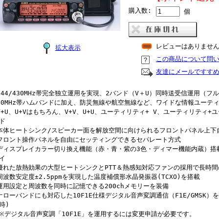
購入数:
個
レビューはありませ
拡大表示
この商品について問
友達にメールですす
144/430MHz帯完全独立運用を実現、2バンド（V＋U）同時送受信運用（
50MHz帯ハムバンドに加え、防災無線や航空無線など、ワイドな情報ユーテ
V+U、U+Vはもちろん、V+V、U+U、ユーティリティ+ V、ユーティリティ
ド
本体ヒートシンク/スピーカー面を解放空間に向けられるフロントパネル上下
フロント操作パネルを自由にセッティングできるセパレート方式
ディスプレイカラー切り換え機能（赤・青・紫の3色・ディマー機能内蔵）搭
イ
優れた放熱効果の大型ヒートシンクとPTT＆熱感知対応ファンの採用で長時
周波数安定度±2.5ppmを実現した温度補償形水晶発振器(TCXO)を搭載
運用設定と周波数を同時に記憶できる200chメモリーを装備
ナローバンドにも対応した10F1E仕様デジタル音声変調通信（F1E/GMSK）を
時)
デジタル音声変調「10F1E」を運用するには変更申請が必要です。