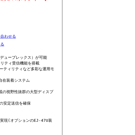
ん
い合わせる
める
フルデュープレックス）が可能
ィリティ受信機能を搭載
+ユーティリティなど多彩な運用モ
自在装着システム
載の視野性抜群の大型ディスプ
間の安定送信を確保
実現(オプションのEJ-47U装