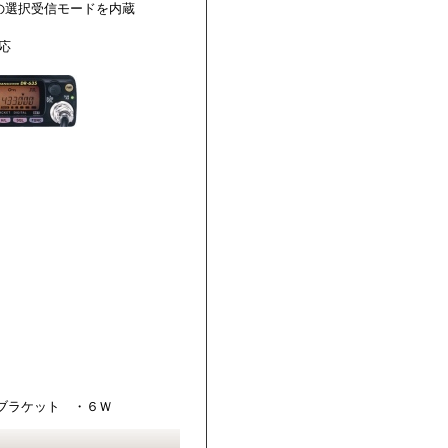
プの選択受信モードを内蔵
応
ブラケット ・６Ｗ