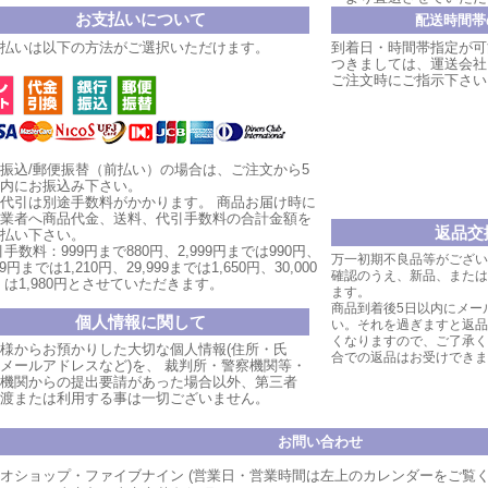
お支払いについて
配送時間帯
払いは以下の方法がご選択いただけます。
到着日・時間帯指定が可
つきましては、運送会社
ご注文時にご指示下さい
振込/郵便振替（前払い）の場合は、ご注文から5
内にお振込み下さい。
代引は別途手数料がかかります。
商品お届け時
に
業者へ商品代金、送料、代引手数料の合計金額を
返品交
払い
下
さい。
手数料：999円まで880円、
2,999円ま
では990円、
万一初期不良品等がござい
999円までは1,210円、
29,999まで
は1,650円、30,000
確認のうえ、新品、または
は1,980円とさせていただ
きます。
ます。
商品到着後5日以内にメー
個人情報に関して
い。それを過ぎますと返品
くなりますので、ご了承く
様からお預かりした大切な個人情報(住所・氏
合での返品はお受けできま
メールアドレスなど)を、 裁判所・警察機関等・
機関からの提出要請があった場合以外、第三者
渡または利用する事は一切ございません。
お問い合わせ
オショップ・ファイブナイン (営業日・営業時間は左上のカレンダーをご覧