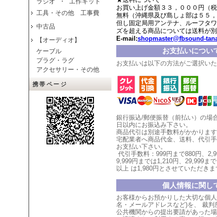
ラジオ ・ 工作キット
お買い上げ金額３３，０００円（税
工具・その他 工事費
無料（沖縄県及び島しょ部は５５，
但し固定局用アンテナ、ルーフタワ
中古品
ズを超える商品については送料が別
E-mail:
shopmaster@fbsound-tana
【オーディオ】
お支払いについ
ケーブル
プラグ・ラグ
お支払いは以下の方法がご選択いた
アクセサリー・その他
携帯ページ
銀行振込/郵便振替（前払い）の場
日以内にお振込み下さい。
商品代引は別途手数料がかかります
宅配業者へ商品代金、送料、代引手
お支払い
下
さい。
代引手数料：999円まで880円、
2,
9,999円までは1,210円、
29,999まで
以上
は1,980円とさせていただ
きま
個人情報に関し
お客様からお預かりした大切な個人
名・メールアドレスなど)を、 裁
公共機関からの提出要請があった場