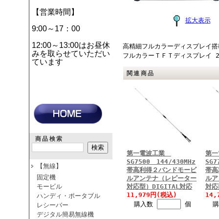
【営業時間】
拡大表示
9:00～17：00
12:00～13:00はお昼休
高精細フルカラーディスプレイ搭載
みを取らせていただい
フルカラーＴＦＴディスプレイ 2波同
ています
関連商品
商品検索
第一電波工業
第
SG7500 144/430MHz
SG7
【無線】
帯高利得２バンドモービ
帯高
固定機
ルアンテナ（レピーター
ルア
モービル
対応型）DIGITAL対応
対応
11,979円(税込)
14
ハンディ・ポータブル
購入数
個
レシーバー
デジタル簡易無線機