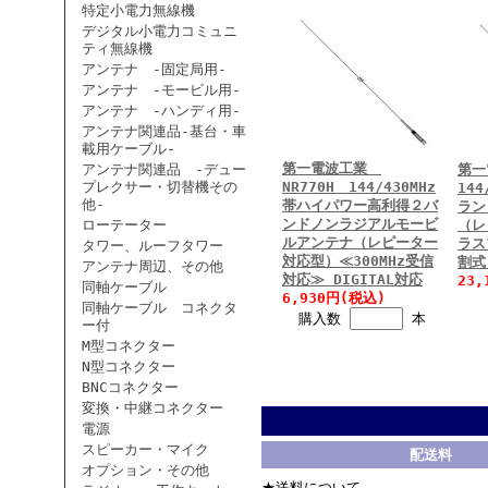
特定小電力無線機
デジタル小電力コミュニ
ティ無線機
アンテナ -固定局用-
アンテナ -モービル用-
アンテナ -ハンディ用-
アンテナ関連品-基台・車
載用ケーブル-
第一電波工業
アンテナ関連品 -デュー
第一
プレクサー・切替機その
NR770H 144/430MHz
14
他-
帯ハイパワー高利得２バ
ラン
ンドノンラジアルモービ
ローテーター
（レ
ルアンテナ（レピーター
ラス
タワー、ルーフタワー
対応型）≪300MHz受信
割式
アンテナ周辺、その他
対応≫ DIGITAL対応
23
同軸ケーブル
6,930円(税込)
同軸ケーブル コネクタ
購入数
本
ー付
M型コネクター
N型コネクター
BNCコネクター
変換・中継コネクター
電源
スピーカー・マイク
配送料
オプション・その他
★送料について