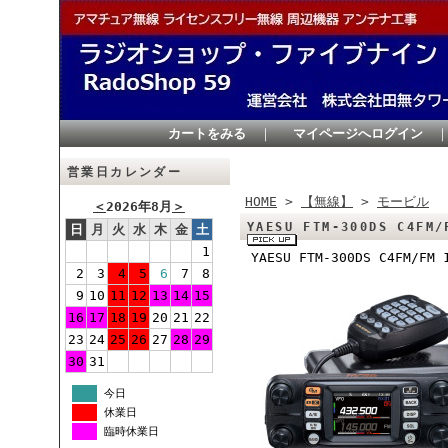
カートをみる
｜
マイページへログイン
営業日カレンダー
HOME
>
【無線】
>
モービル
＜
2026年8月
＞
YAESU FTM-300DS C4
日
月
火
水
木
金
土
1
YAESU FTM-300DS C4FM
2
3
4
5
6
7
8
9
10
11
12
13
14
15
16
17
18
19
20
21
22
23
24
25
26
27
28
29
30
31
今日
休業日
臨時休業日